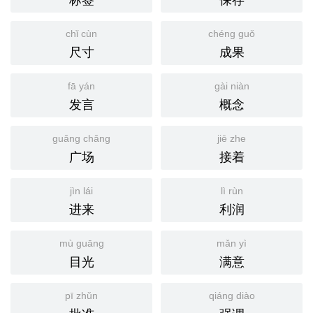
chǐ cùn
chéng guǒ
尺寸
成果
fā yán
gài niàn
发言
概念
guǎng chǎng
jiē zhe
广场
接着
jìn lái
lì rùn
进来
利润
mù guāng
mǎn yì
目光
满意
pī zhǔn
qiáng diào