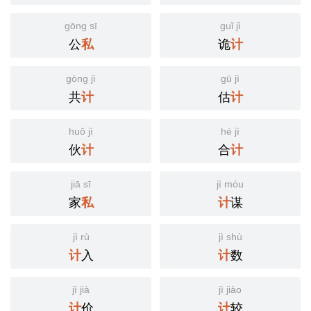
gōng sī
guǐ jì
公
诡
私
计
gòng jì
gū jì
共
估
计
计
huǒ jì
hé jì
伙
合
计
计
jiā sī
jì móu
家
谋
私
计
jì rù
jì shù
入
数
计
计
jì jià
jì jiào
价
较
计
计