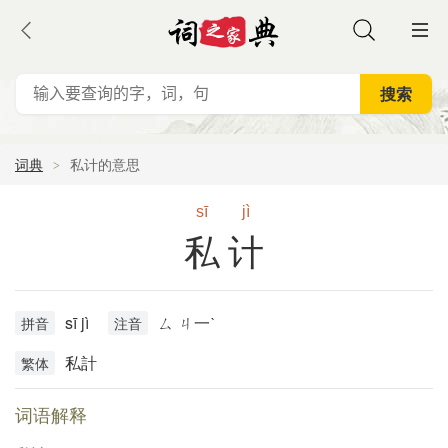
词典
私计的意思
sī
jì
私计
sī jì
ㄙ ㄐ一ˋ
拼音
注音
私計
繁体
词语解释