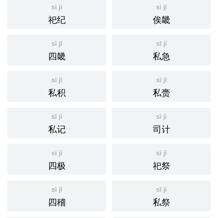
sì jì
sì jī
祀纪
俟畿
sì jī
sī jí
四畿
私急
sī jī
sī jī
私积
私赍
sī jì
sī jì
私记
司计
sì jí
sì jì
四极
祀祭
sì jī
sī jì
四稽
私祭