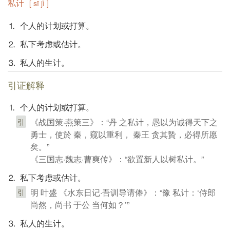
私计
[ sī jì ]
⒈ 个人的计划或打算。
⒉ 私下考虑或估计。
⒊ 私人的生计。
引证解释
⒈ 个人的计划或打算。
《战国策·燕策三》：“丹 之私计，愚以为诚得天下之
引
勇士，使於 秦，窥以重利， 秦王 贪其贄，必得所愿
矣。”
《三国志·魏志·曹爽传》：“欲置新人以树私计。”
⒉ 私下考虑或估计。
明 叶盛 《水东日记·吾训导请俸》：“豫 私计：‘侍郎
引
尚然，尚书 于公 当何如？’”
⒊ 私人的生计。