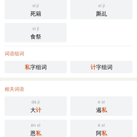
sǐ jí
sī jī
死籍
厮乩
sì jì
食祭
词语组词
字组词
字组词
私
计
相关词语
dà jì
è sī
大
遏
计
私
ēn sī
ē sī
恩
阿
私
私