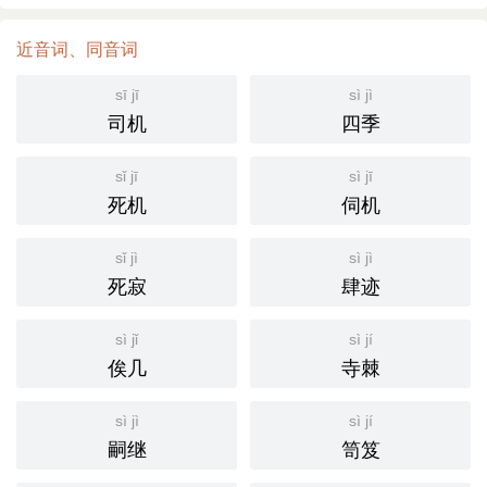
近音词、同音词
sī jī
sì jì
司机
四季
sǐ jī
sì jī
死机
伺机
sǐ jì
sì jì
死寂
肆迹
sì jǐ
sì jí
俟几
寺棘
sì jì
sì jí
嗣继
笥笈