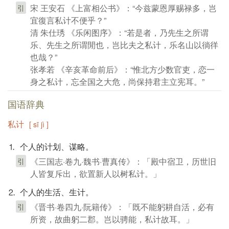
宋 王安石 《上富相公书》：“今兹蒙恩厚赐禄多，岂
引
宜復言私计不便乎？”
清 朱仕琇 《乐闲图序》：“若是者，乃先生之所谓
乐、先生之所谓閒也，岂比夫之私计，乐名山以徜徉
也哉？”
张孝若 《辛亥革命前后》：“惟北方少数官吏，恋一
身之私计，忘全国之大危，尚保持君主立宪耳。”
国语辞典
私计
[ sī jì ]
⒈ 个人的计划、谋略。
《三国志·卷九·魏书·曹真传》：「殿中宿卫，历世旧
引
人皆复斥出，欲置新人以树私计。」
⒉ 个人的生活、生计。
《晋书·卷四九·阮籍传》：「既不能躬耕自活，必有
引
所资，故曲躬二郡。岂以骋能，私计故耳。」