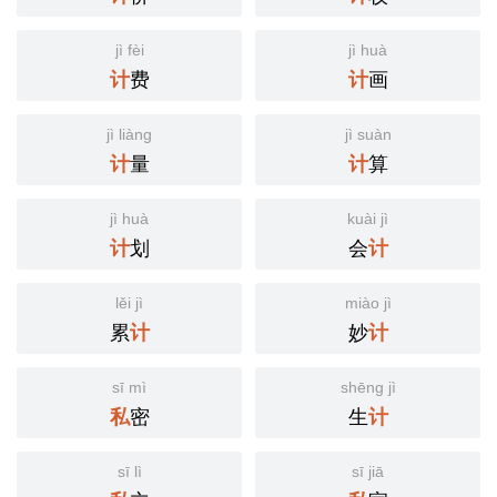
jì fèi
jì huà
费
画
计
计
jì liàng
jì suàn
量
算
计
计
jì huà
kuài jì
划
会
计
计
lěi jì
miào jì
累
妙
计
计
sī mì
shēng jì
密
生
私
计
sī lì
sī jiā