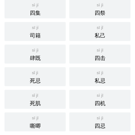
sì jí
sì jì
四集
四祭
sī jí
sī jǐ
司籍
私己
sì jì
sì jī
肆既
四击
sǐ jì
sī jì
死忌
私忌
sǐ jī
sì jī
死肌
四机
sī jī
sì jì
嘶唧
四忌