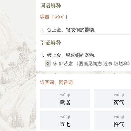
词语解释
鋈器
[ wù qì ]
⒈ 镀上金、银或铜的器物。
引证解释
⒈ 镀上金、银或铜的器物。
宋 郭若虚 《图画见闻志·近事·锺馗样
引
近音词、同音词
wǔ qì
wù qì
武器
雾气
wǔ qī
wǔ qì
五七
忤气