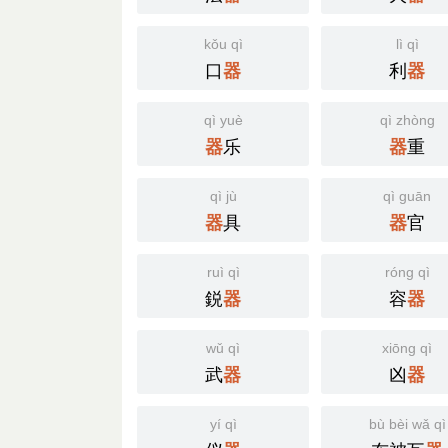
kǒu qì
lì qì
口
利
器
器
qì yuè
qì zhòng
乐
重
器
器
qì jù
qì guān
具
官
器
器
ruì qì
róng qì
鋭
容
器
器
wǔ qì
xiōng qì
武
凶
器
器
yí qì
bù bèi wǎ qì