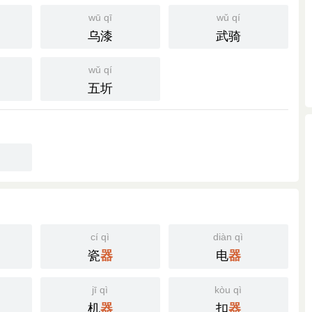
wū qī
wǔ qí
乌漆
武骑
wǔ qí
五圻
cí qì
diàn qì
瓷
电
器
器
jī qì
kòu qì
机
扣
器
器