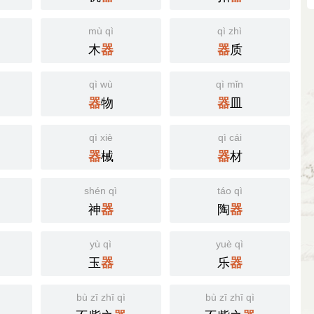
mù qì
qì zhì
木
质
器
器
qì wù
qì mǐn
物
皿
器
器
qì xiè
qì cái
械
材
器
器
shén qì
táo qì
神
陶
器
器
yù qì
yuè qì
玉
乐
器
器
bù zī zhī qì
bù zī zhī qì