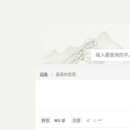
词典
鋈器的意思
wù qì
ㄨˋ ㄑ一ˋ
拼音
注音