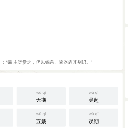
》：“蜀 主嗟赏之，仍以锦帛、鋈器旌其别识。”
wú qī
wú qǐ
无期
吴起
wǔ qí
wù qī
五綦
误期