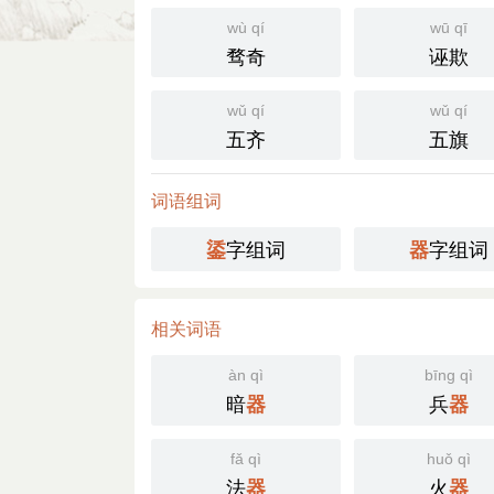
wù qí
wū qī
骛奇
诬欺
wǔ qí
wǔ qí
五齐
五旗
词语组词
字组词
字组词
鋈
器
相关词语
àn qì
bīng qì
暗
兵
器
器
fǎ qì
huǒ qì
法
火
器
器