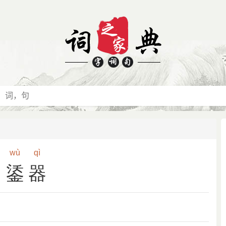
wù
qì
鋈器