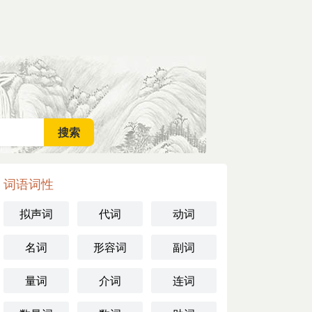
词语词性
拟声词
代词
动词
名词
形容词
副词
量词
介词
连词