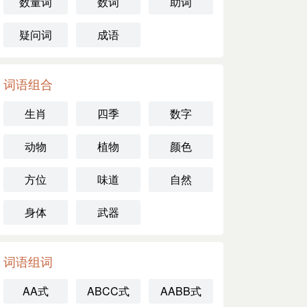
数量词
数词
助词
疑问词
成语
词语组合
生肖
四季
数字
动物
植物
颜色
方位
味道
自然
身体
武器
词语组词
AA式
ABCC式
AABB式