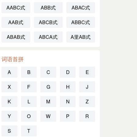
AABC式
ABB式
ABAC式
AAB式
ABCB式
ABBC式
ABAB式
ABCA式
A里AB式
词语首拼
A
B
C
D
E
X
F
G
H
J
K
L
M
N
Z
Y
O
W
P
R
S
T