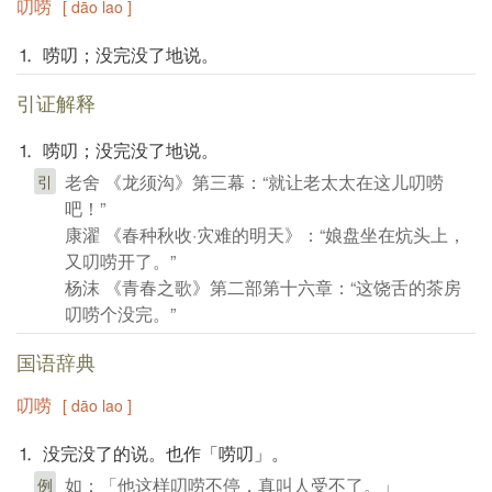
叨唠
[ dāo lao ]
⒈ 唠叨；没完没了地说。
引证解释
⒈ 唠叨；没完没了地说。
老舍 《龙须沟》第三幕：“就让老太太在这儿叨唠
引
吧！”
康濯 《春种秋收·灾难的明天》：“娘盘坐在炕头上，
又叨唠开了。”
杨沫 《青春之歌》第二部第十六章：“这饶舌的茶房
叨唠个没完。”
国语辞典
叨唠
[ dāo lao ]
⒈ 没完没了的说。也作「唠叨」。
如：「他这样叨唠不停，真叫人受不了。」
例