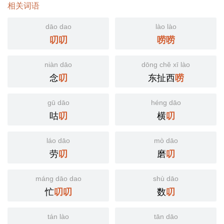
相关词语
dāo dao
lào lào
叨
叨
唠
唠
niàn dāo
dōng chě xī lào
念
东扯西
叨
唠
gū dāo
héng dāo
咕
横
叨
叨
láo dāo
mò dāo
劳
磨
叨
叨
máng dāo dao
shù dāo
忙
数
叨
叨
叨
tán lào
tān dāo