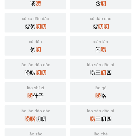
谈
贪
唠
叨
xù xù dāo dāo
xù dáo dao
絮絮
絮
叨
叨
叨
叨
xù dāo
xián lào
絮
闲
叨
唠
lāo lāo dāo dāo
lào sān dāo sì
唠唠
唠三
四
叨
叨
叨
lào shí zǐ
lào gē
什子
咯
唠
唠
lāo lāo dāo dāo
lào sān dāo sì
叨叨
三叨四
唠
唠
唠
lào zào
lào chě