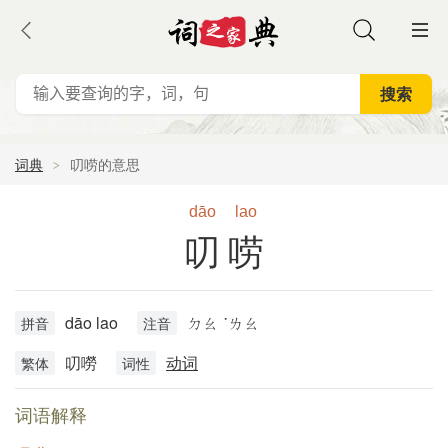
词典
叨唠的意思
dāo
lao
叨唠
dāo lao
ㄉㄠ ˙ㄌㄠ
拼音
注音
叨嘮
动词
繁体
词性
词语解释