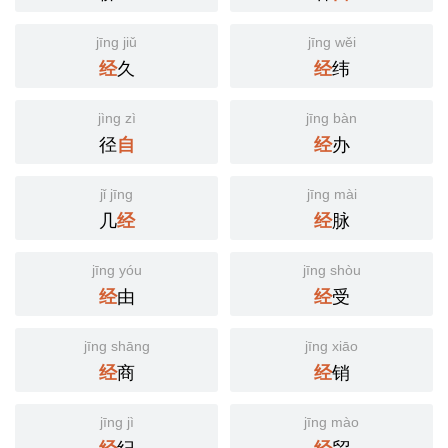
jīng jiǔ
jīng wěi
久
纬
经
经
jìng zì
jīng bàn
径
办
自
经
jǐ jīng
jīng mài
几
脉
经
经
jīng yóu
jīng shòu
由
受
经
经
jīng shāng
jīng xiāo
商
销
经
经
jīng jì
jīng mào
纪
贸