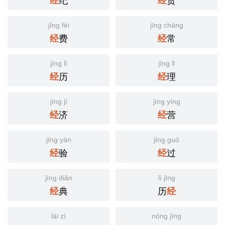
经
经
jīng fèi
jīng cháng
费
常
经
经
jīng lì
jīng lǐ
历
理
经
经
jīng jì
jīng yíng
济
营
经
经
jīng yàn
jīng guò
验
过
经
经
jīng diǎn
lì jīng
典
历
经
经
lái zì
nóng jīng