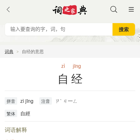
词典
自经的意思
zì
jīng
自经
zì jīng
ㄗˋ ㄐ一ㄥ
拼音
注音
自經
繁体
词语解释