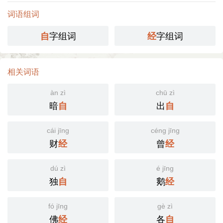
词语组词
字组词
字组词
自
经
相关词语
àn zì
chū zì
暗
出
自
自
cái jīng
céng jīng
财
曾
经
经
dú zì
é jīng
独
鹅
自
经
fó jīng
gè zì
佛
各
经
自