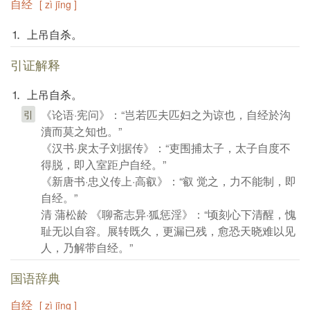
自经
[ zì jīng ]
⒈ 上吊自杀。
引证解释
⒈ 上吊自杀。
《论语·宪问》：“岂若匹夫匹妇之为谅也，自经於沟
引
瀆而莫之知也。”
《汉书·戾太子刘据传》：“吏围捕太子，太子自度不
得脱，即入室距户自经。”
《新唐书·忠义传上·高叡》：“叡 觉之，力不能制，即
自经。”
清 蒲松龄 《聊斋志异·狐惩淫》：“顷刻心下清醒，愧
耻无以自容。展转既久，更漏已残，愈恐天晓难以见
人，乃解带自经。”
国语辞典
自经
[ zì jīng ]