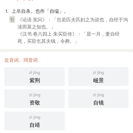
⒈ 上吊自杀。也作「自缢」。
《论语·宪问》：「岂若匹夫匹妇之为谅也，自经于沟
引
渎而莫之知也。」
《汉书·卷六四上·朱买臣传》：「居一月，妻自经
死，买臣乞其夫钱，令葬。」
近音词、同音词
zǐ jīng
zī jǐng
紫荆
嵫景
zī jìng
zì jìng
资敬
自镜
zì jìng
自靖