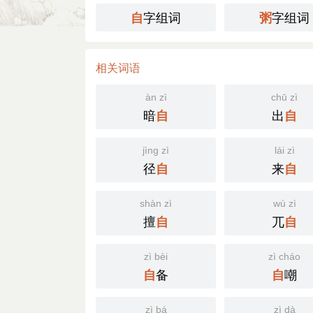
字组词
字组词
自
粥
相关词语
àn zì
chū zì
暗
出
自
自
jìng zì
lái zì
径
来
自
自
shàn zì
wù zì
擅
兀
自
自
zì bèi
zì cháo
备
嘲
自
自
zì bá
zì dà