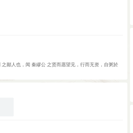
荆 之鄙人也，闻 秦繆公 之贤而愿望见，行而无资，自粥於