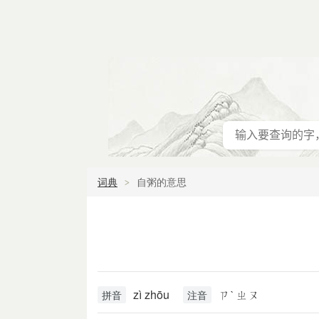
词典
自粥的意思
zì zhōu
ㄗˋ ㄓㄡ
拼音
注音