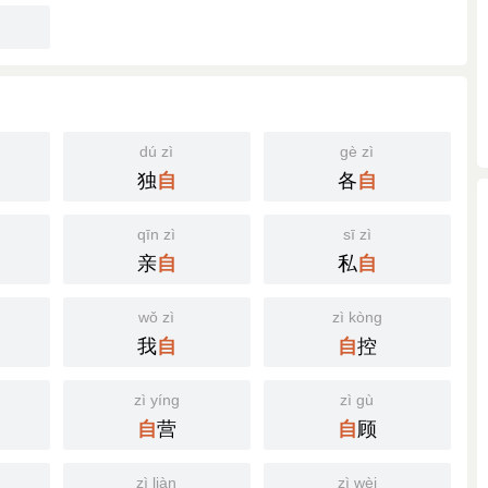
dú zì
gè zì
独
各
自
自
qīn zì
sī zì
亲
私
自
自
wǒ zì
zì kòng
我
控
自
自
zì yíng
zì gù
营
顾
自
自
zì liàn
zì wèi