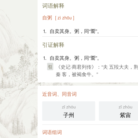
词语解释
自粥
[ zì zhōu ]
⒈ 自卖其身。粥，同“鬻”。
引证解释
⒈ 自卖其身。粥，同“鬻”。
《史记·商君列传》：“夫 五羖大夫，
引
秦 客，被褐食牛。”
近音词、同音词
zǐ zhōu
zǐ zhòu
子州
紫宙
词语组词