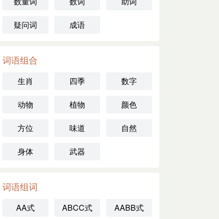
数量词
数词
助词
疑问词
成语
词语组合
生肖
四季
数字
动物
植物
颜色
方位
味道
自然
身体
武器
词语组词
AA式
ABCC式
AABB式