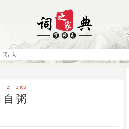
zì
zhōu
自粥