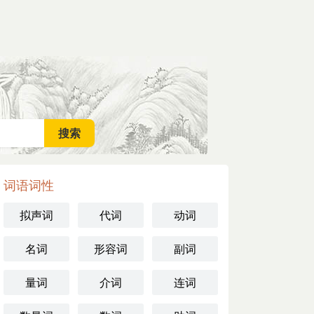
词语词性
拟声词
代词
动词
名词
形容词
副词
量词
介词
连词