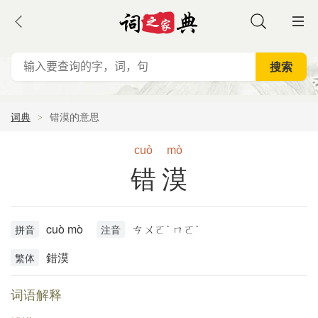
词典
错漠的意思
cuò
mò
错漠
cuò mò
ㄘㄨㄛˋ ㄇㄛˋ
拼音
注音
錯漠
繁体
词语解释