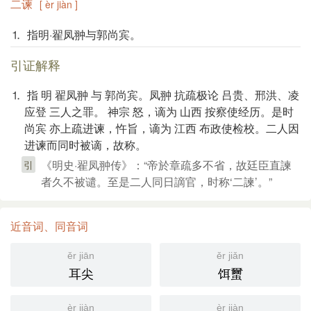
二谏
[ èr jiàn ]
⒈ 指明·翟凤翀与郭尚宾。
引证解释
⒈ 指 明 翟凤翀 与 郭尚宾。凤翀 抗疏极论 吕贵、邢洪、凌
应登 三人之罪。 神宗 怒，谪为 山西 按察使经历。是时
尚宾 亦上疏进谏，忤旨，谪为 江西 布政使检校。二人因
进谏而同时被谪，故称。
《明史·翟凤翀传》：“帝於章疏多不省，故廷臣直諫
引
者久不被谴。至是二人同日謫官，时称‘二諫’。”
近音词、同音词
ěr jiān
ěr jiǎn
耳尖
饵蠒
èr jiàn
èr jiàn