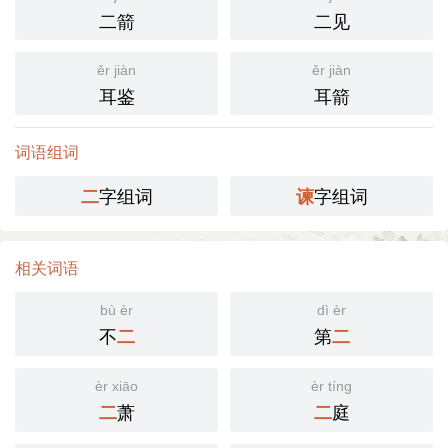
二箭
二见
ěr jiàn
ěr jiàn
耳鉴
耳箭
词语组词
字组词
字组词
二
谏
相关词语
bù èr
dì èr
不
第
二
二
èr xiāo
èr tíng
萧
庭
二
二