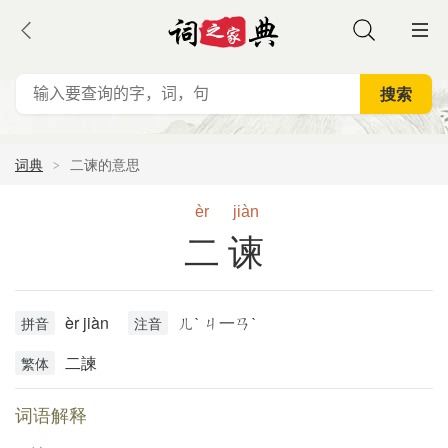
词典
二谏的意思
èr
jiàn
二谏
èr jiàn
ㄦˋ ㄐ一ㄢˋ
拼音
注音
二諫
繁体
词语解释