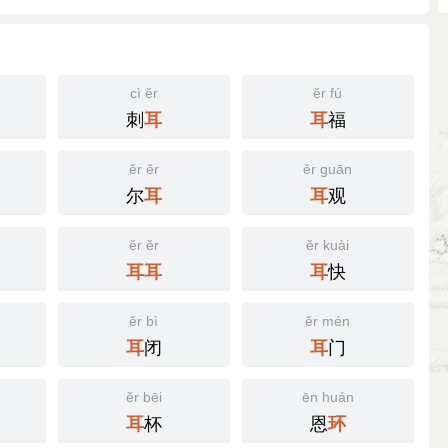
cì ěr
ěr fú
刺
福
耳
耳
ěr ěr
ěr guān
尔
观
耳
耳
ěr ěr
ěr kuài
快
耳
耳
耳
ěr bì
ěr mén
闭
门
耳
耳
ěr bēi
ēn huán
杯
恩
耳
环