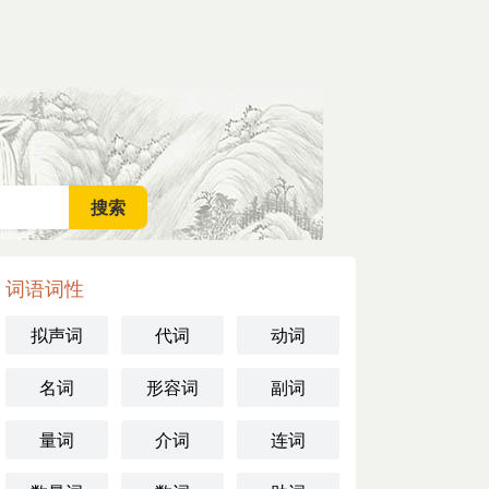
词语词性
拟声词
代词
动词
名词
形容词
副词
量词
介词
连词