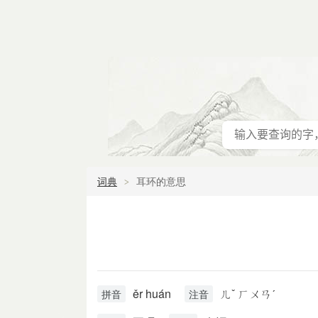
词典
耳环的意思
ěr huán
ㄦˇ ㄏㄨㄢˊ
拼音
注音