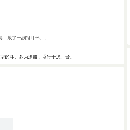
髻，戴了一副银耳环。」
月型的耳。多为漆器，盛行于汉、晋。