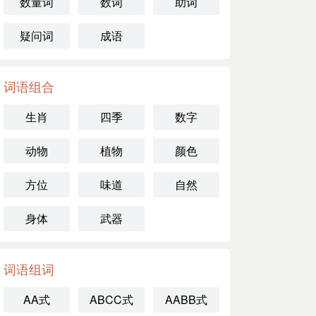
数量词
数词
助词
疑问词
成语
词语组合
生肖
四季
数字
动物
植物
颜色
方位
味道
自然
身体
武器
词语组词
AA式
ABCC式
AABB式