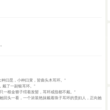
品。
人大种曰昆，小种曰叟，皆曲头木耳环。”
，戴了一副银耳环。”
，只一根金簪子绾着发髻，耳环戒指都不戴。”
“她回头一看，一个浓装艳抹戴着珠子耳环的贵妇人，正向她