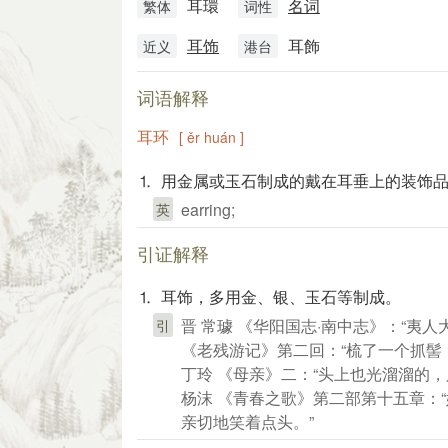
耳環
名词
繁体
词性
耳饰
耳飾
近义
港台
词语解释
耳环
[ ěr huán ]
⒈ 用金属或玉石制成的戴在耳垂上的装饰
earring;
英
引证解释
⒈ 耳饰，多用金、银、玉石等制成。
晋 常璩 《华阳国志·南中志》：“夷
引
《老残游记》第二回：“梳了一个抓髻
丁玲 《母亲》二：“头上也光溜溜的
杨沫 《青春之歌》第二部第十五章：
亲切地笑着点头。”