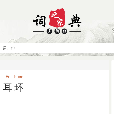
ěr
huán
耳环