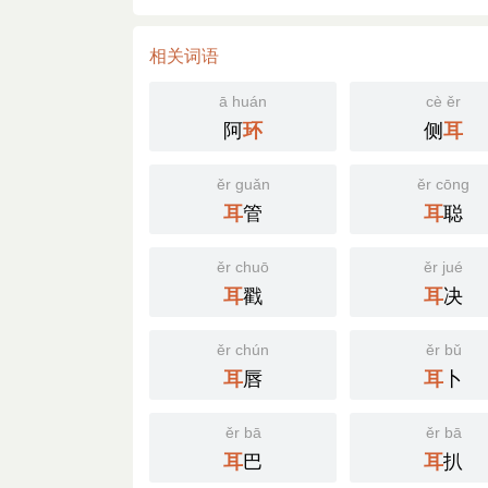
相关词语
ā huán
cè ěr
阿
侧
环
耳
ěr guǎn
ěr cōng
管
聪
耳
耳
ěr chuō
ěr jué
戳
决
耳
耳
ěr chún
ěr bǔ
唇
卜
耳
耳
ěr bā
ěr bā
巴
扒
耳
耳