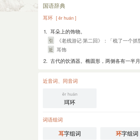
国语辞典
耳环
[ ěr huán ]
⒈ 耳朵上的饰物。
《老残游记·第二回》：「梳了一个抓
引
耳饰
近
⒉ 古代的饮酒器。椭圆形，两侧各有一半
近音词、同音词
ěr huán
珥环
词语组词
字组词
字组词
耳
环