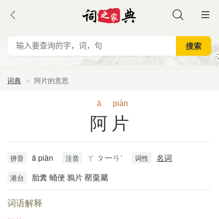
词典
阿片的意思
ā
piàn
阿片
ā piàn
ㄚ ㄆ一ㄢˋ
名词
拼音
注音
词性
胎糞 蛹便 鴉片 罌粟屬
港台
词语解释