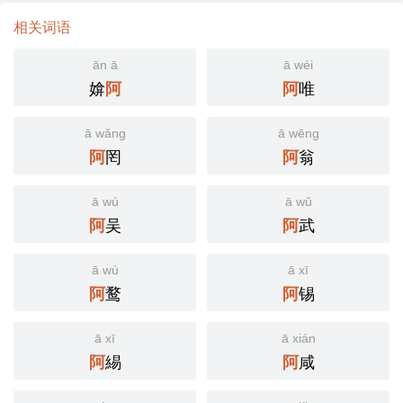
相关词语
ān ā
ā wéi
媕
唯
阿
阿
ā wǎng
ā wēng
罔
翁
阿
阿
ā wú
ā wǔ
吴
武
阿
阿
ā wù
ā xī
鹜
锡
阿
阿
ā xī
ā xián
緆
咸
阿
阿