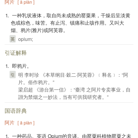
阿片
[ ā piàn ]
⒈ 一种乳状液体，取自尚未成熟的罂粟果，干燥后呈淡黄
色或棕色，味苦。有止泻、镇痛和止咳作用。又叫大
烟、鸦片(雅片)或阿芙蓉。
opium;
英
引证解释
⒈ 即鸦片。
明 李时珍 《本草纲目·穀二·阿芙蓉》﹝释名﹞：“阿
引
片。俗作鸦片。”
梁启超 《游台第一信》：“臺湾 之阿片专卖事业，自
詡为禁烟之一妙法，当有可供我研究者。”
国语辞典
阿片
[ ā piàn ]
⒈ 一种药品。英语 Opium的音译。由罂粟科植物罂粟之未