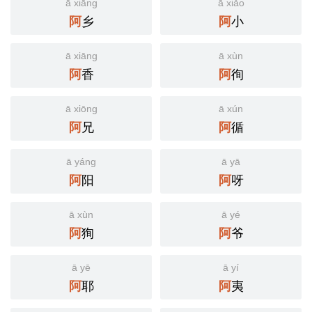
ā xiāng
ā xiǎo
乡
小
阿
阿
ā xiāng
ā xùn
香
徇
阿
阿
ā xiōng
ā xún
兄
循
阿
阿
ā yáng
ā yā
阳
呀
阿
阿
ā xùn
ā yé
狥
爷
阿
阿
ā yē
ā yí
耶
夷
阿
阿