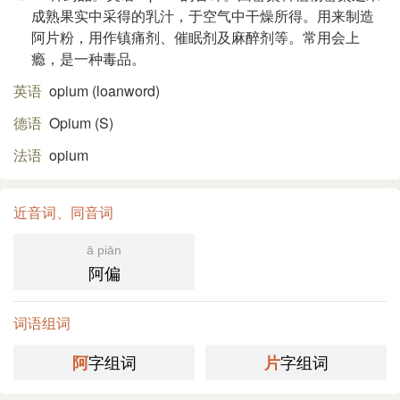
成熟果实中采得的乳汁，于空气中干燥所得。用来制造
阿片粉，用作镇痛剂、催眠剂及麻醉剂等。常用会上
瘾，是一种毒品。
英语
opium (loanword)​
德语
Opium (S)​
法语
opium
近音词、同音词
ā piān
阿偏
词语组词
字组词
字组词
阿
片