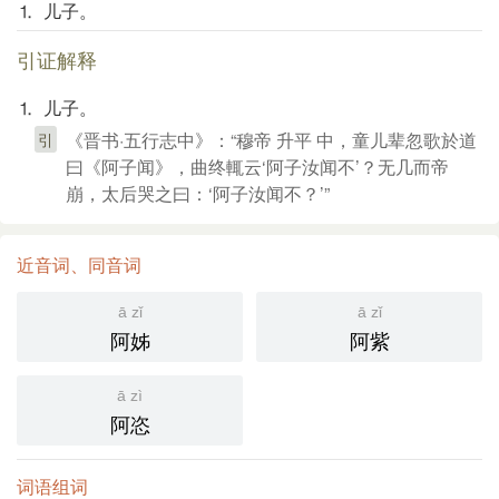
⒈ 儿子。
引证解释
⒈ 儿子。
《晋书·五行志中》：“穆帝 升平 中，童儿辈忽歌於道
引
曰《阿子闻》，曲终輒云‘阿子汝闻不’？无几而帝
崩，太后哭之曰：‘阿子汝闻不？’”
近音词、同音词
ā zǐ
ā zǐ
阿姊
阿紫
ā zì
阿恣
词语组词