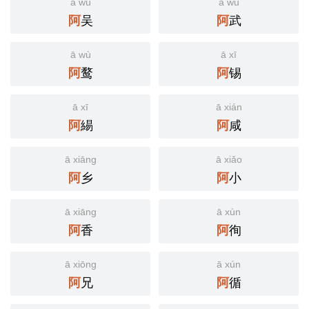
ā wú
ā wǔ
吴
武
阿
阿
ā wù
ā xī
鹜
锡
阿
阿
ā xī
ā xián
緆
咸
阿
阿
ā xiāng
ā xiǎo
乡
小
阿
阿
ā xiāng
ā xùn
香
徇
阿
阿
ā xiōng
ā xún
兄
循
阿
阿