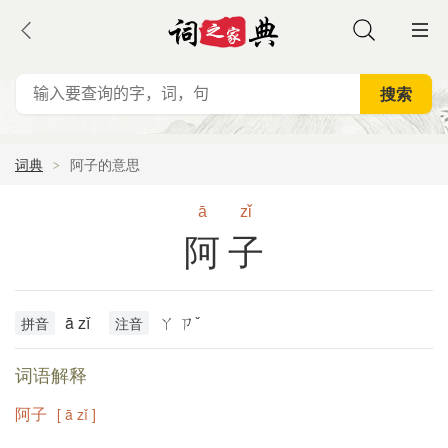
词典
阿子的意思
ā
zǐ
阿子
ā zǐ
ㄚ ㄗˇ
拼音
注音
词语解释
阿子
[ ā zǐ ]