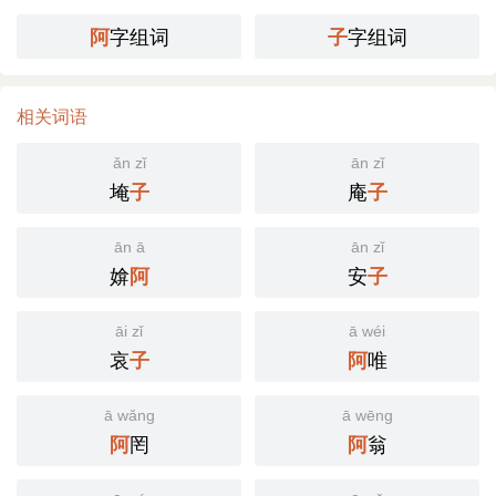
字组词
字组词
阿
子
相关词语
ǎn zǐ
ān zǐ
埯
庵
子
子
ān ā
ān zǐ
媕
安
阿
子
āi zǐ
ā wéi
哀
唯
子
阿
ā wǎng
ā wēng
罔
翁
阿
阿