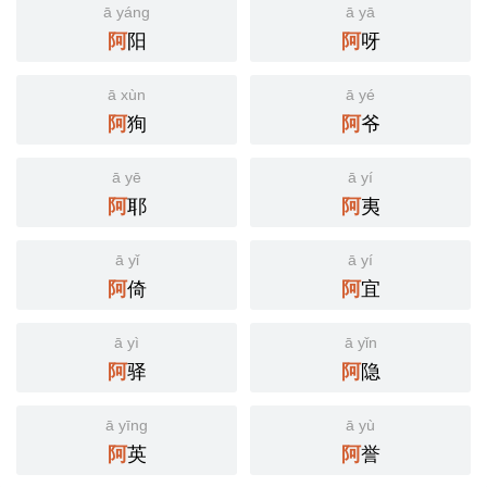
ā yáng
ā yā
阳
呀
阿
阿
ā xùn
ā yé
狥
爷
阿
阿
ā yē
ā yí
耶
夷
阿
阿
ā yǐ
ā yí
倚
宜
阿
阿
ā yì
ā yǐn
驿
隐
阿
阿
ā yīng
ā yù
英
誉
阿
阿