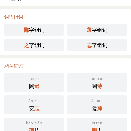
词语组词
字组词
字组词
鄙
薄
字组词
字组词
之
志
相关词语
àn bǐ
ān báo
闇
闇
鄙
薄
ān zhì
ài báo
安
隘
志
薄
báo piàn
bǐ rén
片
人
薄
鄙