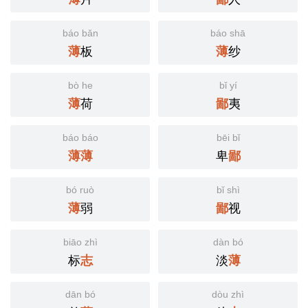
báo bǎn
báo shā
板
纱
薄
薄
bò he
bǐ yí
荷
夷
薄
鄙
báo báo
bēi bǐ
卑
薄
薄
鄙
bó ruò
bǐ shì
弱
视
薄
鄙
biāo zhì
dàn bó
标
淡
志
薄
dān bó
dòu zhì