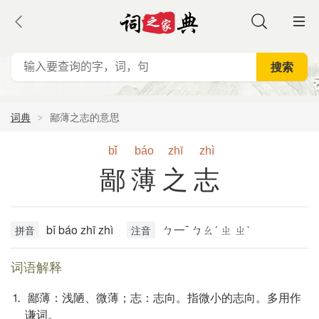
词典
鄙薄之志的意思
bǐ
báo
zhī
zhì
鄙薄之志
bǐ báo zhī zhì
ㄅ一ˇ ㄅㄠˊ ㄓ ㄓˋ
拼音
注音
词语解释
⒈ 鄙薄：浅陋、微薄；志：志向。指微小的志向。多用作
谦词。