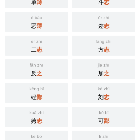
单
斗
薄
志
è báo
ěr zhì
恶
迩
薄
志
èr zhì
fāng zhì
二
方
志
志
fǎn zhī
jiā zhī
反
加
之
之
kēng bǐ
kè zhì
硁
刻
鄙
志
kuā zhì
kě bǐ
姱
可
志
鄙
kè bó
lì zhì