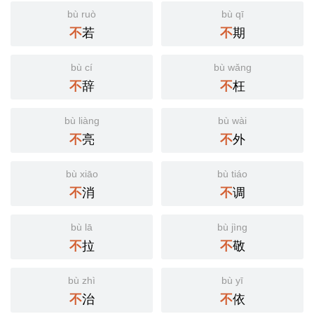
bù ruò
bù qī
若
期
不
不
bù cí
bù wǎng
辞
枉
不
不
bù liàng
bù wài
亮
外
不
不
bù xiāo
bù tiáo
消
调
不
不
bù lā
bù jìng
拉
敬
不
不
bù zhì
bù yī
治
依
不
不