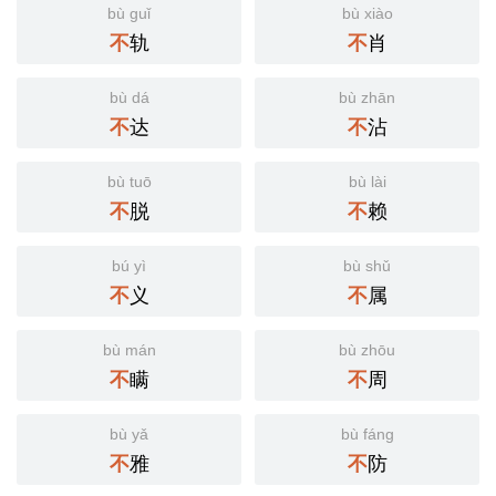
bù guǐ
bù xiào
轨
肖
不
不
bù dá
bù zhān
达
沾
不
不
bù tuō
bù lài
脱
赖
不
不
bú yì
bù shǔ
义
属
不
不
bù mán
bù zhōu
瞒
周
不
不
bù yǎ
bù fáng
雅
防
不
不