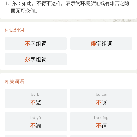
⒈ 尔：如此。不得不这样。表示为环境所迫或有难言之隐
而无可奈何。
词语组词
字组词
字组词
不
得
字组词
尔
相关词语
bù bì
bù cǎi
避
睬
不
不
bù yú
bù qǐng
渝
请
不
不