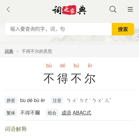
词典
不得不尔的意思
bù
dé
bù
ěr
不得不尔
bù dé bù ěr
ㄅㄨˋ ㄉㄜˊ ㄅㄨˋ ㄦˇ
拼音
注音
不得不爾
成语
ABAC式
繁体
组合
词语解释