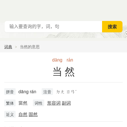
词典
当然的意思
dāng
rán
当然
dāng rán
ㄉㄤ ㄖㄢˊ
拼音
注音
當然
形容词
副词
繁体
词性
自然
固然
近义