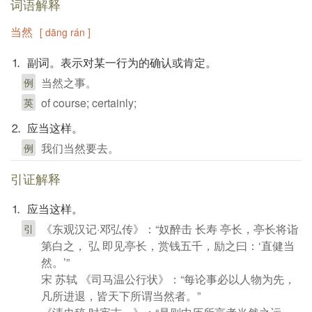
词语解释
当然
[ dāng rán ]
⒈ 副词。表示对某一行为的确认或肯定。
当然之事。
例
of course; certainly;
英
⒉ 应当这样。
我们当然要去。
例
引证解释
⒈ 应当这样。
《东观汉记·邓弘传》：“奴醉击 长寿 亭长，亭长将诣
引
第白之， 弘 即见亭长，赏钱五千，励之曰：‘直健当
然。’”
宋 苏轼 《司马温公行状》：“每论事必以人物为先，
凡所进退，皆天下所谓当然者。”