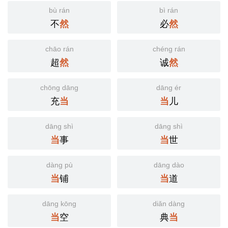
bù rán
bì rán
不
必
然
然
chāo rán
chéng rán
超
诚
然
然
chōng dāng
dāng ér
充
儿
当
当
dāng shì
dāng shì
事
世
当
当
dàng pù
dāng dào
铺
道
当
当
dāng kōng
diǎn dàng
空
典
当
当