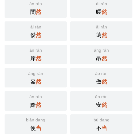
àn rán
ài rán
闇
暧
然
然
ài rán
ǎi rán
僾
蔼
然
然
àn rán
áng rán
岸
昂
然
然
àng rán
ào rán
盎
傲
然
然
àn rán
ān rán
黯
安
然
然
biàn dāng
bù dāng
便
不
当
当