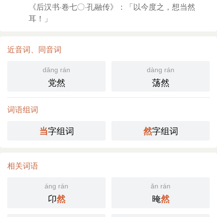
《后汉书·卷七〇·孔融传》：「以今度之，想当然
耳！」
近音词、同音词
dǎng rán
dàng rán
党然
荡然
词语组词
字组词
字组词
当
然
相关词语
áng rán
ǎn rán
卬
晻
然
然