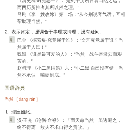
《清史稿·时宪志一》：“是则中历所言者当然之运，
而西历所推者其所以然之理。”
吕剧《李二嫂改嫁》第二场：“从今别说客气话，互相
帮助理当然。”
⒉ 表示肯定，强调合于事理或情理，没有疑问。
巴金 《探索集·究竟属于谁》：“文艺究竟属于谁？当
引
然属于人民！”
魏巍 《谁是最可爱的人》：“当然，战斗是激烈而艰
苦的。”
赵树理 《小二黑结婚》六：“小二黑 自己没有错，当
然不承认，嘴硬到底。”
国语辞典
当然
[ dāng rán ]
⒈ 理应如此。
汉·王充《论衡·命禄》：「而天命当然，虽逃避之，
引
终不得离，故夫不求自得之贵欤。」