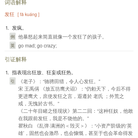
词语解释
发狂
[ fā kuáng ]
⒈ 发疯。
他暴怒起来简直就像一个发狂了的孩子。
例
go mad; go crazy;
英
引证解释
⒈ 指表现出狂放、狂妄或狂热。
《老子》：“驰骋田猎，令人心发狂。”
引
宋 王禹偁 《放五坊鹰犬诏》：“仍勑天下，今后不得
更进鹰犬，庶使发狂之言，遐遵於 老氏 ；外荒之
戒，无愧於古书。”
《二十年目睹之怪现状》第二二回：“这种狂奴，他敢
在我跟前发狂，我是不饶他的。”
瞿秋白 《乱弹·满洲的＜毁灭＞》：“小资产阶级的‘英
雄’，固然也会激昂，也会慷慨，甚至于也会革命得发