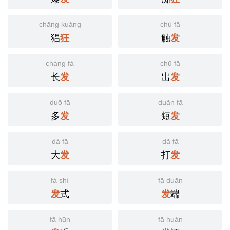
chāng kuáng
chù fā
猖
触
狂
发
cháng fà
chū fā
长
出
发
发
duō fā
duǎn fā
多
短
发
发
dà fā
dǎ fā
大
打
发
发
fà shì
fā duān
式
端
发
发
fā hūn
fā huán