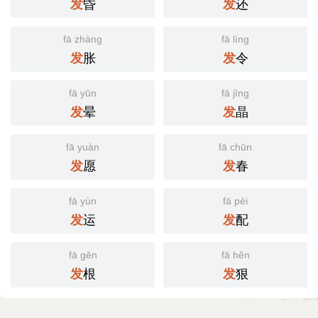
昏
还
发
发
fā zhàng
fā líng
胀
令
发
发
fā yūn
fā jīng
晕
晶
发
发
fā yuàn
fā chūn
愿
春
发
发
fā yùn
fā pèi
运
配
发
发
fā gēn
fā hěn
根
狠
发
发