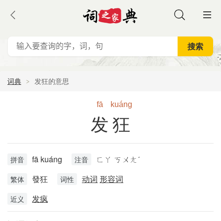
词典
发狂的意思
fā
kuáng
发狂
fā kuáng
ㄈㄚ ㄎㄨㄤˊ
拼音
注音
發狂
动词
形容词
繁体
词性
发疯
近义