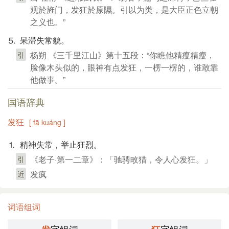
观於旌门，发狂於原隰。引以为类，是大臣正色立朝
之义也。”
⒌ 呆滞失常貌。
杨朔 《三千里江山》第十五段：“你瞧他精瘦精瘦，
引
脸像木头似的，眼神有点发狂，一楞一楞的，谁敢靠
他做事。”
国语辞典
发狂
[ fā kuáng ]
⒈ 精神失常，举止狂烈。
《老子·第一二章》：「驰骋畋猎，令人心发狂。」
引
发疯
近
词语组词