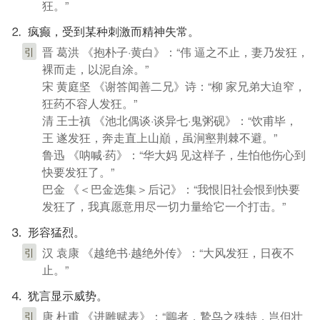
狂。”
⒉ 疯癫，受到某种刺激而精神失常。
晋 葛洪 《抱朴子·黄白》：“伟 逼之不止，妻乃发狂，
引
裸而走，以泥自涂。”
宋 黄庭坚 《谢答闻善二兄》诗：“柳 家兄弟大迫窄，
狂药不容人发狂。”
清 王士禛 《池北偶谈·谈异七·鬼粥砚》：“饮甫毕，
王 遂发狂，奔走直上山巔，虽涧壑荆棘不避。”
鲁迅 《呐喊·药》：“华大妈 见这样子，生怕他伤心到
快要发狂了。”
巴金 《＜巴金选集＞后记》：“我恨旧社会恨到快要
发狂了，我真愿意用尽一切力量给它一个打击。”
⒊ 形容猛烈。
汉 袁康 《越绝书·越绝外传》：“大风发狂，日夜不
引
止。”
⒋ 犹言显示威势。
唐 杜甫 《进雕赋表》：“鵰者，鷙鸟之殊特，岂但壮
引