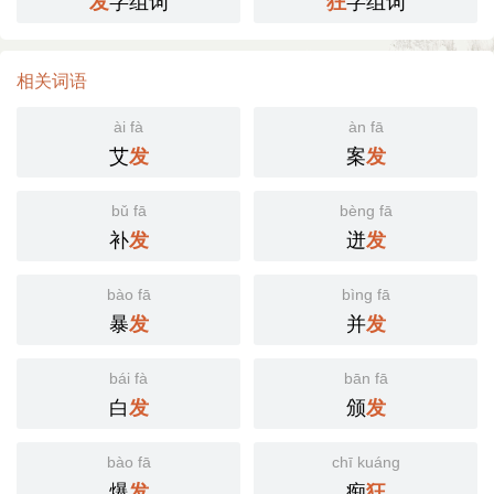
字组词
字组词
发
狂
相关词语
ài fà
àn fā
艾
案
发
发
bǔ fā
bèng fā
补
迸
发
发
bào fā
bìng fā
暴
并
发
发
bái fà
bān fā
白
颁
发
发
bào fā
chī kuáng
爆
痴
发
狂