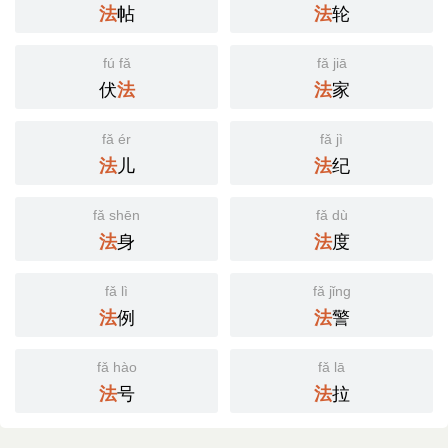
帖
轮
法
法
fú fǎ
fǎ jiā
伏
家
法
法
fǎ ér
fǎ jì
儿
纪
法
法
fǎ shēn
fǎ dù
身
度
法
法
fǎ lì
fǎ jǐng
例
警
法
法
fǎ hào
fǎ lā
号
拉
法
法