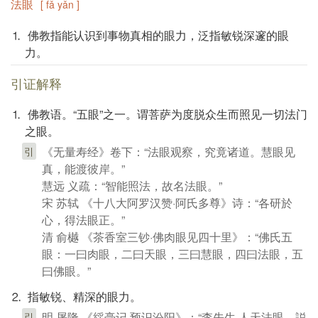
法眼
[ fǎ yǎn ]
⒈ 佛教指能认识到事物真相的眼力，泛指敏锐深邃的眼
力。
引证解释
⒈ 佛教语。“五眼”之一。谓菩萨为度脱众生而照见一切法门
之眼。
《无量寿经》卷下：“法眼观察，究竟诸道。慧眼见
引
真，能渡彼岸。”
慧远 义疏：“智能照法，故名法眼。”
宋 苏轼 《十八大阿罗汉赞·阿氏多尊》诗：“各研於
心，得法眼正。”
清 俞樾 《茶香室三钞·佛肉眼见四十里》：“佛氏五
眼：一曰肉眼，二曰天眼，三曰慧眼，四曰法眼，五
曰佛眼。”
⒉ 指敏锐、精深的眼力。
明 屠隆 《綵毫记·预识汾阳》：“李先生 人天法眼，説
引