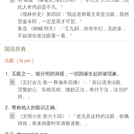
此人奇伟必是不凡。”
《儒林外史》第四回：“我这老师看文章是法眼，既然
赏鉴令郎，一定是英才可贺。”
鲁迅 《呐喊·明天》：“王九妈，你有年纪，见的多，
不如请你老法眼看一看。”
国语辞典
法眼
[ fǎ yǎn ]
⒈ 五眼之一。能分明的洞观，一切因缘生起的诸现象。
《五灯会元·卷一·释迦牟尼佛》：「吾以清净法眼、
引
涅槃妙心、实相无相、微妙正法，将付于汝，汝当护
持。」
⒉ 尊称他人的眼识正确。
《文明小史·第六十回》：「老兄具这样的法眼，钦佩
引
得很，将来倒要时常请教请教。」
英语
discerning eye