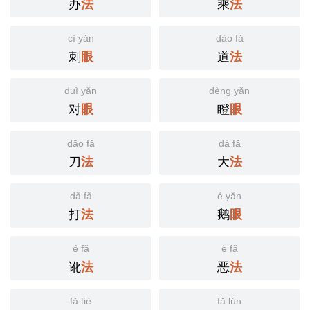
办
乘
法
法
cì yǎn
dào fǎ
刺
道
眼
法
duì yǎn
dèng yǎn
对
瞪
眼
眼
dāo fǎ
dà fǎ
刀
大
法
法
dǎ fǎ
é yǎn
打
鹅
法
眼
é fǎ
è fǎ
讹
恶
法
法
fǎ tiè
fǎ lún