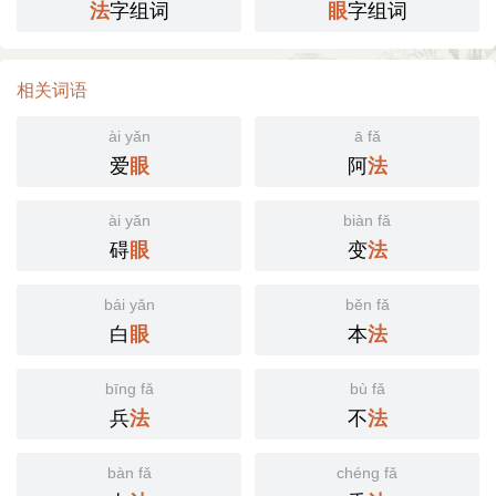
字组词
字组词
法
眼
相关词语
ài yǎn
ā fǎ
爱
阿
眼
法
ài yǎn
biàn fǎ
碍
变
眼
法
bái yǎn
běn fǎ
白
本
眼
法
bīng fǎ
bù fǎ
兵
不
法
法
bàn fǎ
chéng fǎ