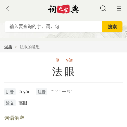
词典
法眼的意思
fǎ
yǎn
法眼
fǎ yǎn
ㄈㄚˇ 一ㄢˇ
拼音
注音
高眼
近义
词语解释