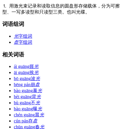
⒈ 用激光束记录和读取信息的圆盘形存储载体，分为可擦
型、一写多读型和只读型三类。也叫光碟。
词语组词
光
字组词
盘
字组词
相关词语
ái guāng
捱
光
āi guāng
挨
光
bō guāng
波
光
bēng pán
崩
盘
bào guāng
暴
光
bèi guāng
背
光
bù guāng
不
光
bào guāng
曝
光
chén guāng
晨
光
cún pán
存
盘
chūn guāng
春
光