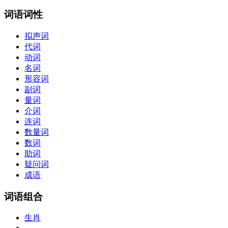
词语词性
拟声词
代词
动词
名词
形容词
副词
量词
介词
连词
数量词
数词
助词
疑问词
成语
词语组合
生肖