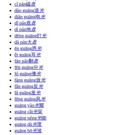
cí pán
磁
盘
dào guāng
道
光
diàn guāng
电
光
dǐ pán
底
盘
dì pán
地
盘
dēng guāng
灯
光
dà pán
大
盘
ēn guāng
恩
光
ěr guāng
耳
光
fān pán
翻
盘
fēn guāng
分
光
fó guāng
佛
光
fàng guāng
放
光
fǎn guāng
反
光
fā guāng
发
光
fēng guāng
风
光
guāng yào
光
耀
guāng cǎi
光
采
guāng néng
光
能
guāng dù
光
度
guāng bō
光
波