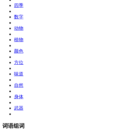
四季
数字
动物
植物
颜色
方位
味道
自然
身体
武器
词语组词