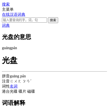
搜索
主菜单
在线汉语词典
词典
光盘的意思
guāng
pán
光盘
拼音
guāng pán
注音
ㄍㄨㄤ ㄆㄢˊ
词性
名词
港台
光碟 碟片 磁碟
词语解释