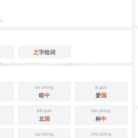
方。
字组词
之
àn zhōng
ài guó
暗
爱
中
国
běi guó
bēi zhōng
北
杯
国
中
cāi zhòng
chū zhōng