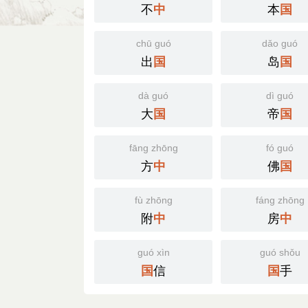
不
本
中
国
chū guó
dǎo guó
出
岛
国
国
dà guó
dì guó
大
帝
国
国
fāng zhōng
fó guó
方
佛
中
国
fù zhōng
fáng zhōng
附
房
中
中
guó xìn
guó shǒu
信
手
国
国