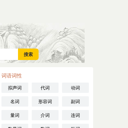
词语词性
拟声词
代词
动词
名词
形容词
副词
量词
介词
连词