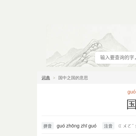
词典
国中之国的意思
guó
guó zhōng zhī guó
ㄍㄨㄛˊ 
拼音
注音