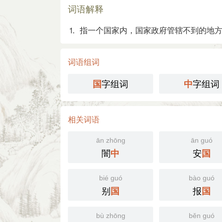
词语解释
⒈ 指一个国家内，国家政府管辖不到的地
词语组词
字组词
字组词
国
中
相关词语
ān zhōng
ān guó
闇
安
中
国
bié guó
bào guó
别
报
国
国
bù zhōng
běn guó