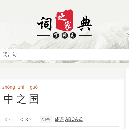
zhōng
zhī
guó
国中之国
ㄓㄨㄥ ㄓ ㄍㄨㄛˊ
成语
ABCA式
组合