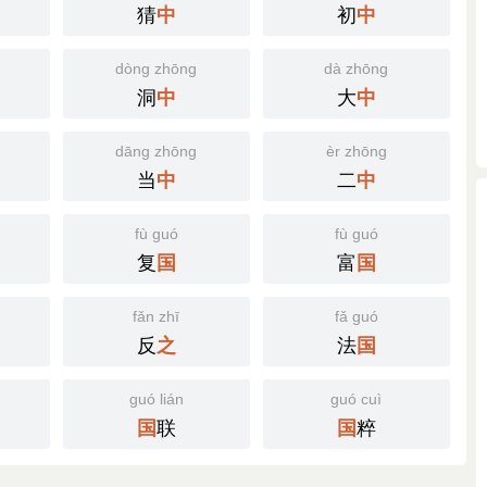
猜
初
中
中
dòng zhōng
dà zhōng
洞
大
中
中
dāng zhōng
èr zhōng
当
二
中
中
fù guó
fù guó
复
富
国
国
fǎn zhī
fǎ guó
反
法
之
国
guó lián
guó cuì
联
粹
国
国