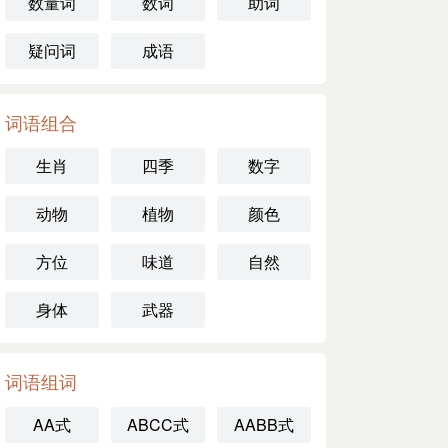
数量词
数词
助词
疑问词
成语
词语组合
生肖
四季
数字
动物
植物
颜色
方位
味道
自然
身体
武器
词语组词
AA式
ABCC式
AABB式