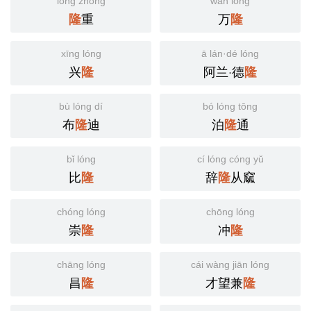
lóng zhòng
wàn lóng
重
万
隆
隆
xīng lóng
ā lán·dé lóng
兴
阿兰·德
隆
隆
bù lóng dí
bó lóng tōng
布
迪
泊
通
隆
隆
bǐ lóng
cí lóng cóng yǔ
比
辞
从窳
隆
隆
chóng lóng
chōng lóng
崇
冲
隆
隆
chāng lóng
cái wàng jiān lóng
昌
才望兼
隆
隆