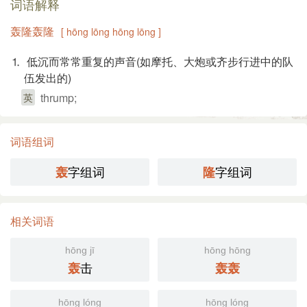
词语解释
轰隆轰隆
[ hōng lōng hōng lōng ]
⒈ 低沉而常常重复的声音(如摩托、大炮或齐步行进中的队
伍发出的)
thrump;
英
词语组词
字组词
字组词
轰
隆
相关词语
hōng jī
hōng hōng
击
轰
轰
轰
hōng lóng
hōng lóng