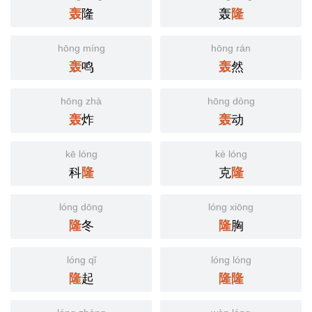
隆
轰
轰
隆
hōng míng
hōng rán
鸣
然
轰
轰
hōng zhà
hōng dòng
炸
动
轰
轰
kē lóng
kè lóng
科
克
隆
隆
lóng dōng
lóng xiōng
冬
胸
隆
隆
lóng qǐ
lóng lóng
起
隆
隆
隆