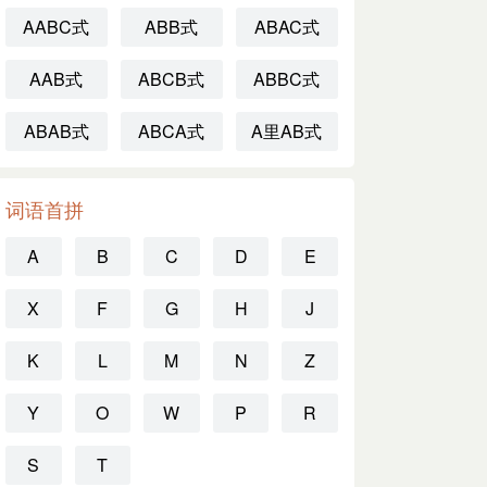
AABC式
ABB式
ABAC式
AAB式
ABCB式
ABBC式
ABAB式
ABCA式
A里AB式
词语首拼
A
B
C
D
E
X
F
G
H
J
K
L
M
N
Z
Y
O
W
P
R
S
T