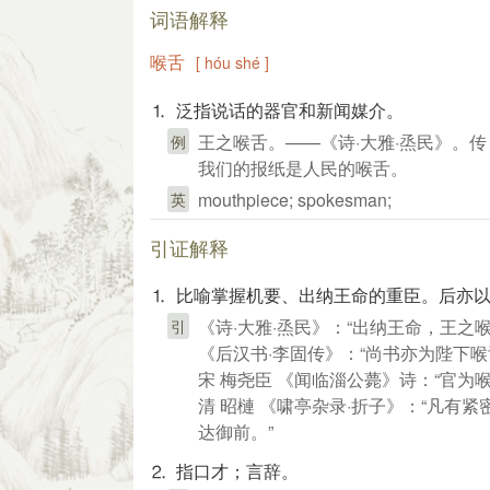
词语解释
喉舌
[ hóu shé ]
⒈ 泛指说话的器官和新闻媒介。
王之喉舌。——《诗·大雅·烝民》。传
例
我们的报纸是人民的喉舌。
mouthpiece; spokesman;
英
引证解释
⒈ 比喻掌握机要、出纳王命的重臣。后亦
《诗·大雅·烝民》：“出纳王命，王之喉
引
《后汉书·李固传》：“尚书亦为陛下喉
宋 梅尧臣 《闻临淄公薨》诗：“官为
清 昭槤 《啸亭杂录·折子》：“凡
达御前。”
⒉ 指口才；言辞。