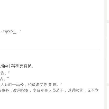
：“家宰也。”
以指尚书等重要官员。
舌。”
舌。”
喉舌勋爵一品兮，经筵讲义尊 萧 匡。”
有紧密事务，改用摺奏，专命奏事人员若干，以通喉舌，无不立