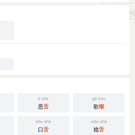
è shé
gē hóu
恶
歌
舌
喉
kǒu shé
niǎn shé
口
捻
舌
舌