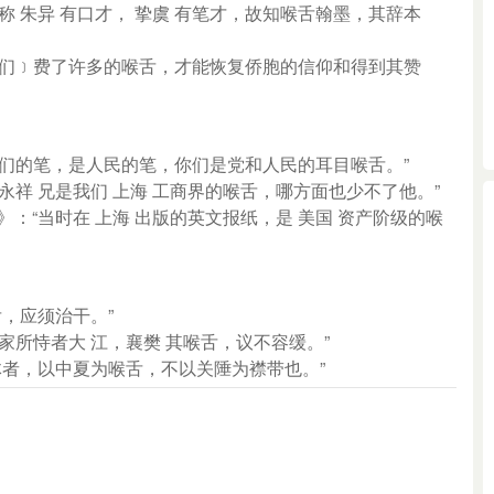
 史称 朱异 有口才， 挚虞 有笔才，故知喉舌翰墨，其辞本
我们﹞费了许多的喉舌，才能恢复侨胞的信仰和得到其赞
你们的笔，是人民的笔，你们是党和人民的耳目喉舌。”
永祥 兄是我们 上海 工商界的喉舌，哪方面也少不了他。”
》：“当时在 上海 出版的英文报纸，是 美国 资产阶级的喉
舌，应须治干。”
家所恃者大 江，襄樊 其喉舌，议不容缓。”
体者，以中夏为喉舌，不以关陲为襟带也。”