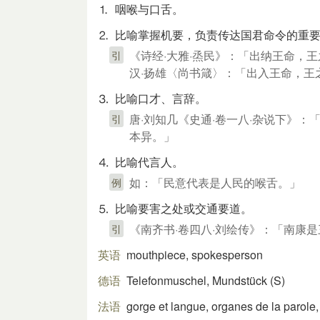
⒈ 咽喉与口舌。
⒉ 比喻掌握机要，负责传达国君命令的重
《诗经·大雅·烝民》：「出纳王命，
引
汉·扬雄〈尚书箴〉：「出入王命，王
⒊ 比喻口才、言辞。
唐·刘知几《史通·卷一八·杂说下》
引
本异。」
⒋ 比喻代言人。
如：「民意代表是人民的喉舌。」
例
⒌ 比喻要害之处或交通要道。
《南齐书·卷四八·刘绘传》：「南康
引
英语
mouthpiece, spokesperson
德语
Telefonmuschel, Mundstück (S)​
法语
gorge et langue, organes de la parole,