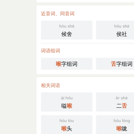
近音词、同音词
hòu shè
hóu shè
候舍
侯社
词语组词
字组词
字组词
喉
舌
相关词语
ài hóu
èr shé
嗌
二
喉
舌
hóu tóu
hóu lóng
头
咙
喉
喉