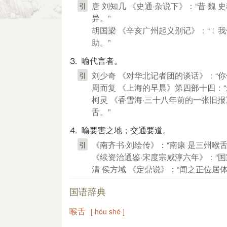
唐 刘知几 《史通·杂说下》：“昔 魏
引
异。”
胡国梁 《辛亥广州起义别记》：“﹝
助。”
⒊ 喻代言者。
刘少奇 《对华北记者团的谈话》：“
引
周而复 《上海的早晨》第四部十四：“
柯灵 《香雪海·三十八年前的一张旧报
舌。”
⒋ 喻要害之地；交通要道。
《南齐书·刘绘传》：“南康 是三州喉
引
《续资治通鉴·宋度宗咸淳六年》：“国
清 侯方域 《定鼎说》：“闻之正位居
国语辞典
喉舌
[ hóu shé ]