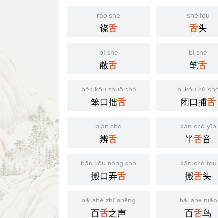
ráo shé
shé tou
饶
头
舌
舌
bì shé
bǐ shé
敝
笔
舌
舌
bèn kǒu zhuō shé
bì kǒu bǔ sh
笨口拙
闭口捕
舌
舌
biàn shé
bàn shé yīn
辨
半
音
舌
舌
bān kǒu nòng shé
bān shé tou
搬口弄
搬
头
舌
舌
bǎi shé zhī shēng
bǎi shé niǎo
百
之声
百
鸟
舌
舌