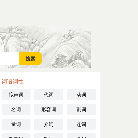
词语词性
拟声词
代词
动词
名词
形容词
副词
量词
介词
连词