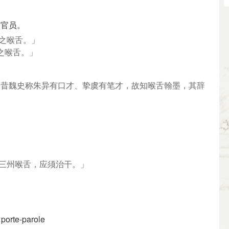
要官员。
王之喉舌。」
之喉舌。」
：「昔魏史称朱异有口才、挚虞有笔才，故知喉舌翰墨，其辞
是三州喉舌，应须治干。」
 porte-parole