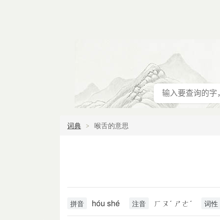
词典
喉舌的意思
hóu shé
ㄏㄡˊ ㄕㄜˊ
拼音
注音
词性