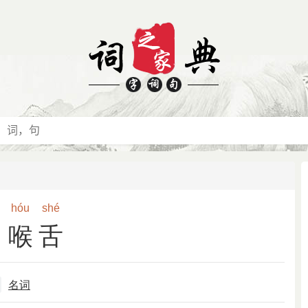
hóu
shé
喉舌
名词