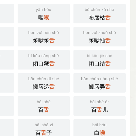
yān hóu
bù chún kū shé
咽
布唇枯
喉
舌
bèn zuǐ bèn shé
bèn zuǐ zhuō shé
笨嘴笨
笨嘴拙
舌
舌
é
bì kǒu cáng shé
bì kǒu jié shé
闭口藏
闭口结
舌
舌
bān chún dì shé
bān chún nòng shé
搬唇递
搬唇弄
舌
舌
bǎi shé
bǎi shé ér
百
百
儿
舌
舌
bǎi shé zǐ
bái hóu
百
子
白
舌
喉