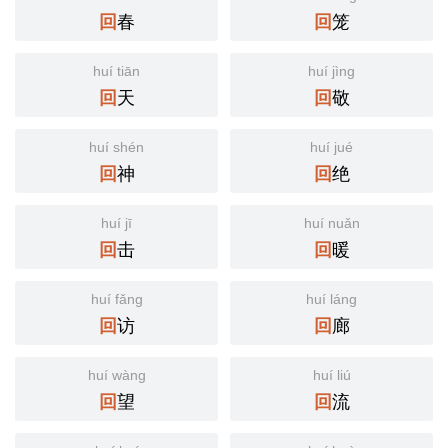
春
笼
回
回
huí tiān
huí jìng
天
敬
回
回
huí shén
huí jué
神
绝
回
回
huí jī
huí nuǎn
击
暖
回
回
huí fǎng
huí láng
访
廊
回
回
huí wàng
huí liú
望
流
回
回