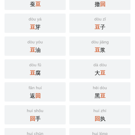
蚕
撤
豆
回
dòu yá
dòu zǐ
芽
子
豆
豆
dòu yóu
dòu jiāng
油
浆
豆
豆
dòu fǔ
dà dòu
腐
大
豆
豆
fǎn huí
hēi dòu
返
黑
回
豆
huí shǒu
huí zhí
手
执
回
回
huí chūn
huí lóng