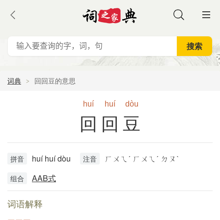
词典
回回豆的意思
huí
huí
dòu
回回豆
huí huí dòu
ㄏㄨㄟˊ ㄏㄨㄟˊ ㄉㄡˋ
拼音
注音
AAB式
组合
词语解释