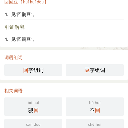
回回豆
[ huí huí dòu ]
⒈ 见“回鹘豆”。
引证解释
⒈ 见“回鶻豆”。
词语组词
字组词
字组词
回
豆
相关词语
bó huí
bù huí
驳
不
回
回
cán dòu
chè huí