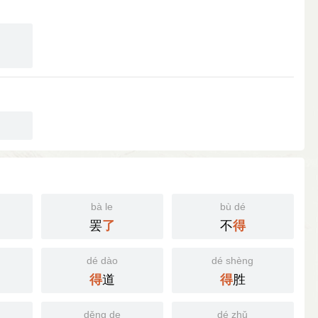
bà le
bù dé
罢
不
了
得
dé dào
dé shèng
道
胜
得
得
děng de
dé zhǔ