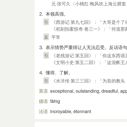
元·张可久〈小桃红·晚风吹上海云腥
⒉ 本领高强。
《西游记·第九七回》：「大哥是个
引
《初刻拍案惊奇·卷三一》：「何道那
平常
反
⒊ 表示情势严重得让人无法忍受。反诘语
《老残游记·第五回》：「你这东西谣
引
《文明小史·第五二回》：「这混帐王
⒋ 懂得、了解。
《水浒传·第三三回》：「为首的教头
引
英语
exceptional, outstanding, dreadful, ap
德语
fähig
法语
incroyable, étonnant