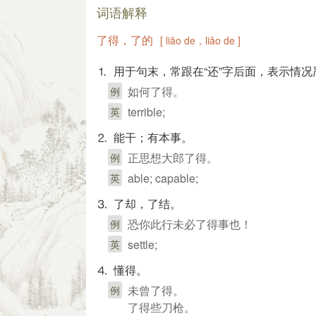
词语解释
了得，了的
[ liǎo de，liǎo de ]
⒈ 用于句末，常跟在“还”字后面，表示情况
如何了得。
例
terrible;
英
⒉ 能干；有本事。
正思想大郎了得。
例
able; capable;
英
⒊ 了却，了结。
恐你此行未必了得事也！
例
settle;
英
⒋ 懂得。
未曾了得。
例
了得些刀枪。