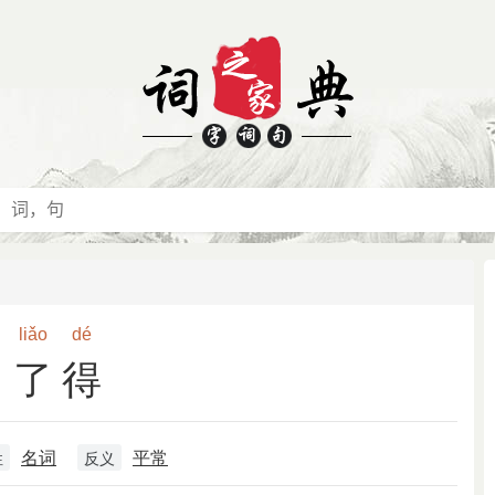
liǎo
dé
了得
名词
平常
性
反义