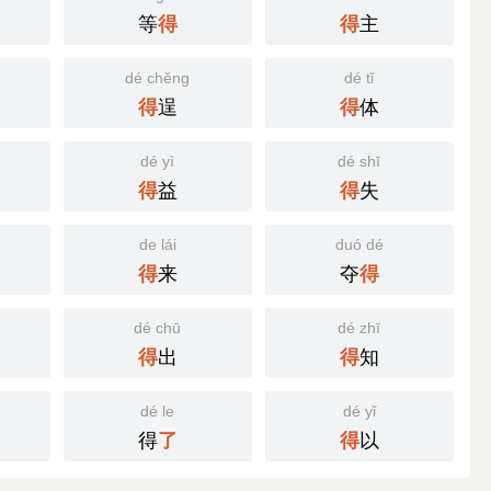
等
主
得
得
dé chěng
dé tǐ
逞
体
得
得
dé yì
dé shī
益
失
得
得
de lái
duó dé
来
夺
得
得
dé chū
dé zhī
出
知
得
得
dé le
dé yǐ
得
以
了
得