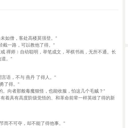
得未如僧，客处高楼莫强登。”
径截一路，可以教他了得。”
 五戒 禪师﹞自幼聪明，举笔成文，琴棋书画，无所不通。长
道。”
閒言语，不与 燕丹 了得人。”
勇了得。”
的。向者那般毒魔狠怪，也能收服，怕这几个毛贼？”
们﹞有着具有高度阶级觉悟的、和革命前辈一样英雄了得的新
大节而不可夺，却不能了得他事。”