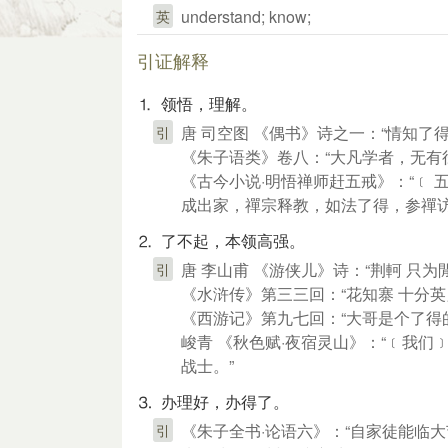
understand; know;
英
引证解释
⒈ 领悟，理解。
唐 司空图 《偶书》诗之一：“情知了
引
《朱子语类》卷八：“大凡学者，无有
《古今小说·明悟禅师赶五戒》：“﹝
成出家，禪宗释教，如法了得，参禪访
⒉ 了不起，本领高强。
唐 李山甫 《游侠儿》诗：“荆軻 只为
引
《水浒传》第三三回：“花知寨 十分英
《西游记》第九七回：“大哥是个了得
峻青 《秋色赋·夜宿灵山》：“﹝我
战士。”
⒊ 办理好，办得了。
《朱子全书·论语六》：“自家徒能临
引