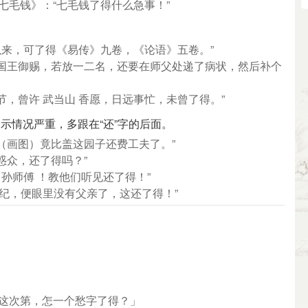
七毛钱》：“七毛钱了得什么急事！”
以来，可了得《易传》九卷，《论语》五卷。”
乃国王御赐，若放一二名，还要在师父处递了病状，然后补个
节，曾许 武当山 香愿，日远事忙，未曾了得。”
示情况严重，多跟在“还”字的后面。
（画图）竟比盖这园子还费工夫了。”
惑众，还了得吗？”
 孙师傅 ！教他们听见还了得！”
年纪，便眼里没有父亲了，这还了得！”
「这次第，怎一个愁字了得？」