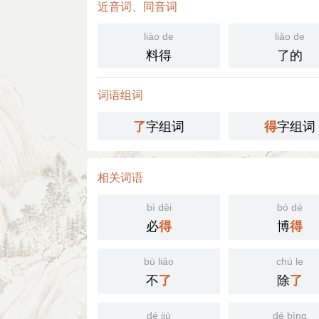
近音词、同音词
liào de
liǎo de
料得
了的
词语组词
字组词
字组词
了
得
相关词语
bì děi
bó dé
必
博
得
得
bù liǎo
chú le
不
除
了
了
dé jiù
dé bìng