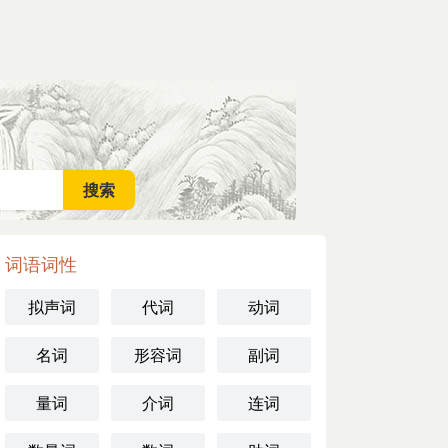
词语词性
拟声词
代词
动词
名词
形容词
副词
量词
介词
连词