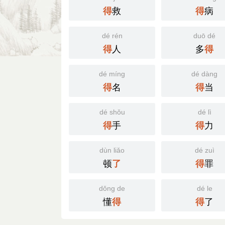
救
病
得
得
dé rén
duō dé
人
多
得
得
dé míng
dé dàng
名
当
得
得
dé shǒu
dé lì
手
力
得
得
dùn liǎo
dé zuì
顿
罪
了
得
dǒng de
dé le
懂
了
得
得