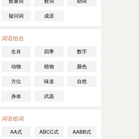
数量词
数词
助词
疑问词
成语
词语组合
生肖
四季
数字
动物
植物
颜色
方位
味道
自然
身体
武器
词语组词
AA式
ABCC式
AABB式