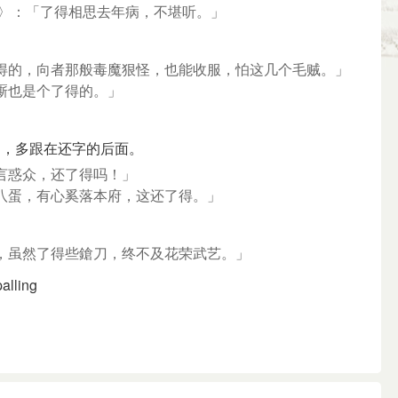
套〉：「了得相思去年病，不堪听。」
了得的，向者那般毒魔狠怪，也能收服，怕这几个毛贼。」
厮也是个了得的。」
句，多跟在还字的后面。
言惑众，还了得吗！」
八蛋，有心奚落本府，这还了得。」
，虽然了得些鎗刀，终不及花荣武艺。」
palling