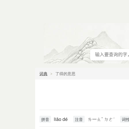
词典
了得的意思
liǎo dé
ㄌ一ㄠˇ ㄉㄜˊ
拼音
注音
词