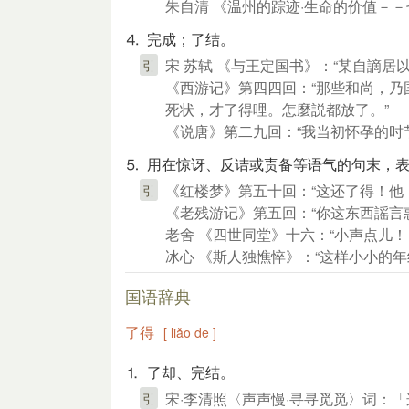
朱自清 《温州的踪迹·生命的价值－－
⒋ 完成；了结。
宋 苏轼 《与王定国书》：“某自謫居
引
《西游记》第四四回：“那些和尚，
死状，才了得哩。怎麼説都放了。”
《说唐》第二九回：“我当初怀孕的时
⒌ 用在惊讶、反诘或责备等语气的句末，表
《红楼梦》第五十回：“这还了得！他
引
《老残游记》第五回：“你这东西謡言
老舍 《四世同堂》十六：“小声点儿！
冰心 《斯人独憔悴》：“这样小小的
国语辞典
了得
[ liǎo de ]
⒈ 了却、完结。
宋·李清照〈声声慢·寻寻觅觅〉词：
引