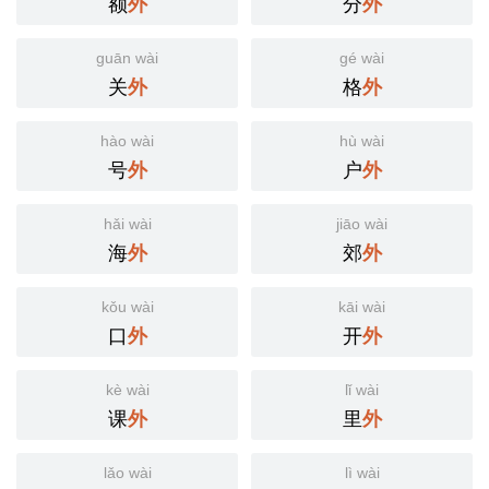
额
分
外
外
guān wài
gé wài
关
格
外
外
hào wài
hù wài
号
户
外
外
hǎi wài
jiāo wài
海
郊
外
外
kǒu wài
kāi wài
口
开
外
外
kè wài
lǐ wài
课
里
外
外
lǎo wài
lì wài