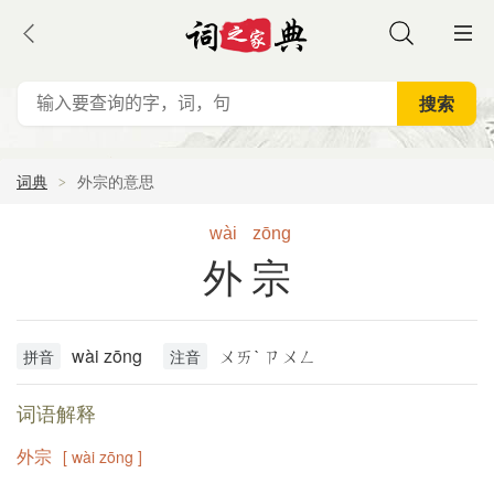
词典
外宗的意思
wài
zōng
外宗
wài zōng
ㄨㄞˋ ㄗㄨㄥ
拼音
注音
词语解释
外宗
[ wài zōng ]