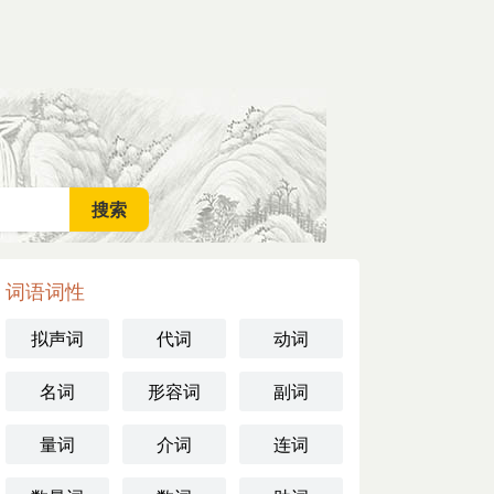
词语词性
拟声词
代词
动词
名词
形容词
副词
量词
介词
连词