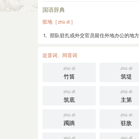
国语辞典
驻地
[ zhù dì ]
⒈ 部队驻扎或外交官员留住外地办公的地
近音词、同音词
zhú dí
zhù dī
竹笛
筑堤
zhù dǐ
zhǔ dì
筑底
主第
zhú dí
zhù dí
躅蹢
驻敌
zhū dì
zhū dǐ