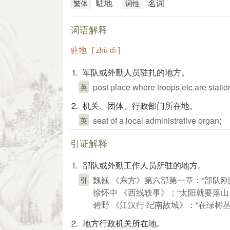
駐地
名词
繁体
词性
词语解释
驻地
[ zhù dì ]
⒈ 军队或外勤人员驻扎的地方。
post place where troops,etc.are statio
英
⒉ 机关、团体、行政部门所在地。
seat of a local administrative organ;
英
引证解释
⒈ 部队或外勤工作人员所驻的地方。
魏巍 《东方》第六部第一章：“部队刚
引
徐怀中 《西线轶事》：“太阳就要落
碧野 《江汉行·纪南故城》：“在绿
⒉ 地方行政机关所在地。