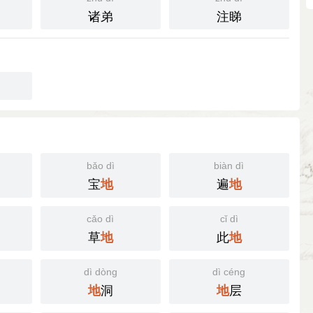
诸弟
注睇
bǎo dì
biàn dì
宝
遍
地
地
cǎo dì
cǐ dì
草
此
地
地
dì dòng
dì céng
洞
层
地
地