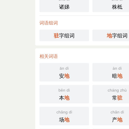
诸娣
株柢
词语组词
字组词
字组词
驻
地
相关词语
ān dì
àn dì
安
暗
地
地
běn dì
cháng zhù
本
常
地
驻
chǎng dì
chǎn dì
场
产
地
地