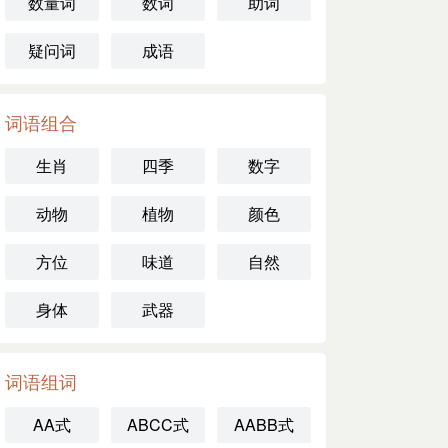
数量词
数词
助词
疑问词
成语
词语组合
生肖
四季
数字
动物
植物
颜色
方位
味道
自然
身体
武器
词语组词
AA式
ABCC式
AABB式