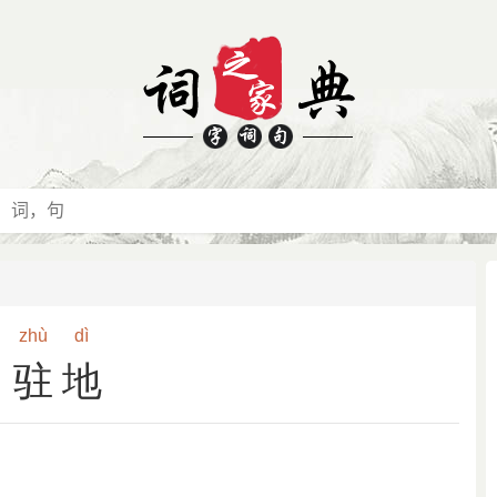
zhù
dì
驻地