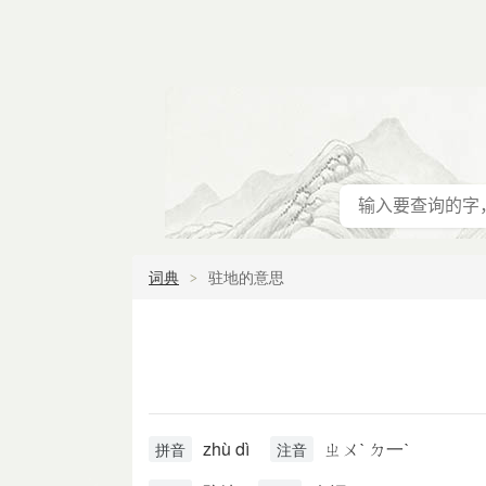
词典
驻地的意思
zhù dì
ㄓㄨˋ ㄉ一ˋ
拼音
注音