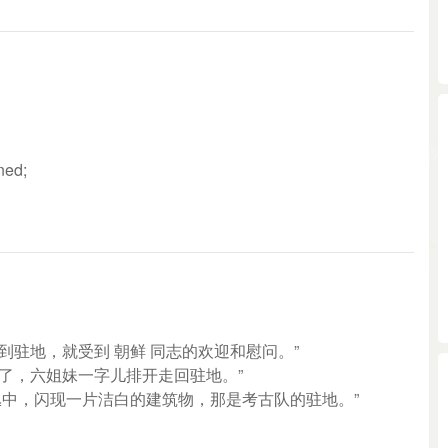
ned;
到驻地，就受到 朝鲜 同志的欢迎和慰问。”
山了，六姐妹一字儿排开走回驻地。”
树丛中，闪现一片洁白的建筑物，那是考古队的驻地。”