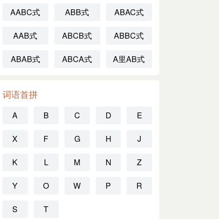
AABC式
ABB式
ABAC式
AAB式
ABCB式
ABBC式
ABAB式
ABCA式
A里AB式
词语首拼
A
B
C
D
E
X
F
G
H
J
K
L
M
N
Z
Y
O
W
P
R
S
T