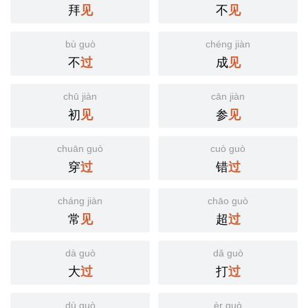
拜
不
见
见
bù guò
chéng jiàn
不
成
过
见
chū jiàn
cān jiàn
初
参
见
见
chuān guò
cuò guò
穿
错
过
过
cháng jiàn
chāo guò
常
超
见
过
dà guò
dǎ guò
大
打
过
过
dù guò
èr guò