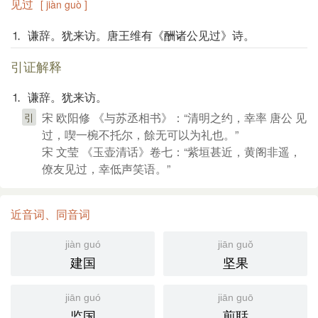
见过
[ jiàn guò ]
⒈ 谦辞。犹来访。唐王维有《酬诸公见过》诗。
引证解释
⒈ 谦辞。犹来访。
宋 欧阳修 《与苏丞相书》：“清明之约，幸率 唐公 见
引
过，喫一椀不托尔，餘无可以为礼也。”
宋 文莹 《玉壶清话》卷七：“紫垣甚近，黄阁非遥，
僚友见过，幸低声笑语。”
近音词、同音词
jiàn guó
jiān guǒ
建国
坚果
jiān guó
jiān guō
监国
煎聒