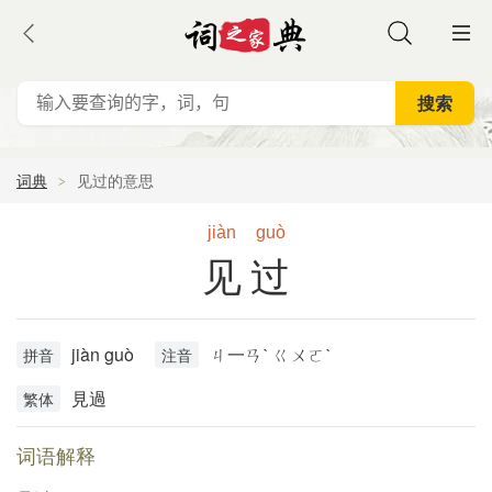
词典
见过的意思
jiàn
guò
见过
jiàn guò
ㄐ一ㄢˋ ㄍㄨㄛˋ
拼音
注音
見過
繁体
词语解释