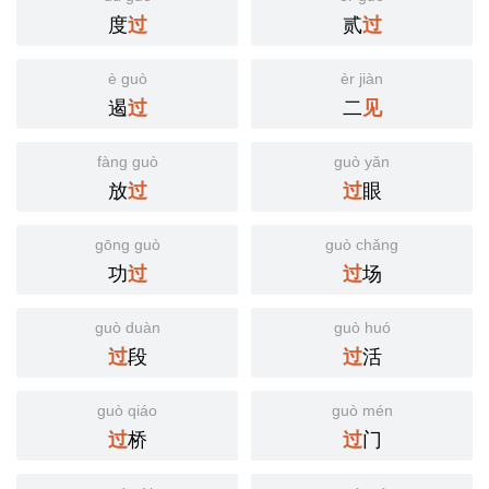
度
贰
过
过
è guò
èr jiàn
遏
二
过
见
fàng guò
guò yǎn
放
眼
过
过
gōng guò
guò chǎng
功
场
过
过
guò duàn
guò huó
段
活
过
过
guò qiáo
guò mén
桥
门
过
过