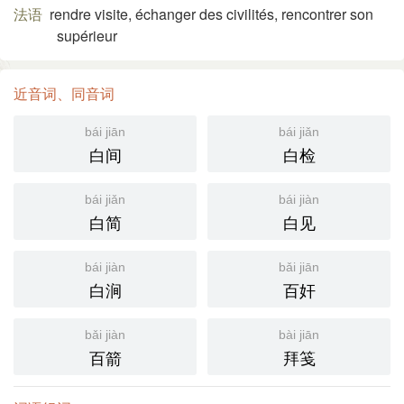
法语
rendre visite, échanger des civilités, rencontrer son
supérieur
近音词、同音词
bái jiān
bái jiǎn
白间
白检
bái jiǎn
bái jiàn
白简
白见
bái jiàn
bǎi jiān
白涧
百奸
bǎi jiàn
bài jiān
百箭
拜笺