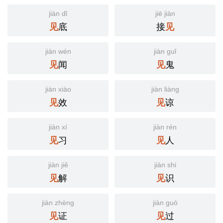
jiàn dǐ
jiē jiàn
底
接
见
见
jiàn wén
jiàn guǐ
闻
鬼
见
见
jiàn xiào
jiàn liàng
效
谅
见
见
jiàn xí
jiàn rén
习
人
见
见
jiàn jiě
jiàn shi
解
识
见
见
jiàn zhèng
jiàn guò
证
过
见
见