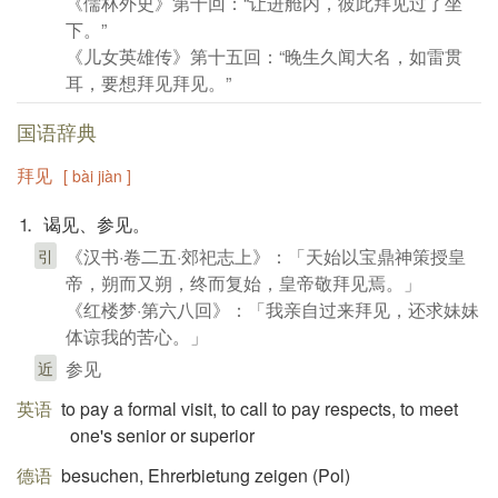
《儒林外史》第十回：“让进舱内，彼此拜见过了坐
下。”
《儿女英雄传》第十五回：“晚生久闻大名，如雷贯
耳，要想拜见拜见。”
国语辞典
拜见
[ bài jiàn ]
⒈ 谒见、参见。
《汉书·卷二五·郊祀志上》：「天始以宝鼎神策授皇
引
帝，朔而又朔，终而复始，皇帝敬拜见焉。」
《红楼梦·第六八回》：「我亲自过来拜见，还求妹妹
体谅我的苦心。」
参见
近
英语
to pay a formal visit, to call to pay respects, to meet
one's senior or superior
德语
besuchen, Ehrerbietung zeigen (Pol)​