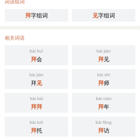
词语组词
字组词
字组词
拜
见
相关词语
bài huì
bài jiàn
会
见
拜
拜
bài jiàn
bài shī
拜
师
见
拜
bài bài
bài nián
年
拜
拜
拜
bài tuō
bài fǎng
托
访
拜
拜