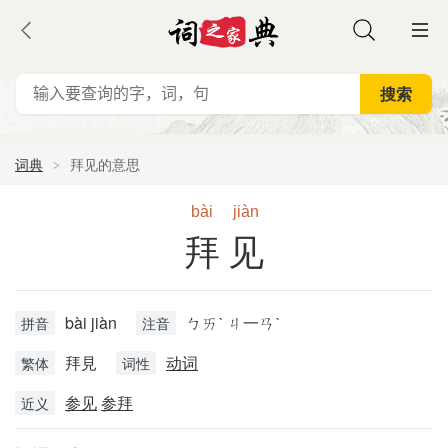
词典
拜见的意思
bài
jiàn
拜见
bài jiàn
ㄅㄞˋ ㄐ一ㄢˋ
拼音
注音
拜見
动词
繁体
词性
参见
参拜
近义