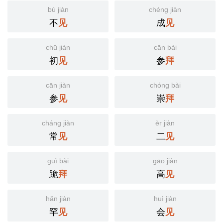
bù jiàn
chéng jiàn
不
成
见
见
chū jiàn
cān bài
初
参
见
拜
cān jiàn
chóng bài
参
崇
见
拜
cháng jiàn
èr jiàn
常
二
见
见
guì bài
gāo jiàn
跪
高
拜
见
hǎn jiàn
huì jiàn
罕
会
见
见