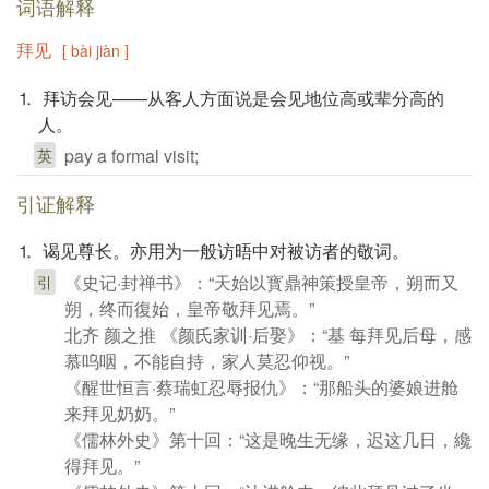
词语解释
拜见
[ bài jiàn ]
⒈ 拜访会见——从客人方面说是会见地位高或辈分高的
人。
pay a formal visit;
英
引证解释
⒈ 谒见尊长。亦用为一般访晤中对被访者的敬词。
《史记·封禅书》：“天始以寳鼎神策授皇帝，朔而又
引
朔，终而復始，皇帝敬拜见焉。”
北齐 颜之推 《颜氏家训·后娶》：“基 每拜见后母，感
慕呜咽，不能自持，家人莫忍仰视。”
《醒世恒言·蔡瑞虹忍辱报仇》：“那船头的婆娘进舱
来拜见奶奶。”
《儒林外史》第十回：“这是晚生无缘，迟这几日，纔
得拜见。”