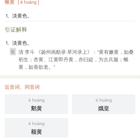
蛾黄
[ é huáng ]
⒈ 淡黄色。
引证解释
⒈ 淡黄色。
清 李斗 《扬州画舫录·草河录上》：“黄有嫩黄，如桑
引
初生；杏黄、江黄即丹黄，亦曰緹，为古兵服；蛾
黄，如蚕欲老。”
近音词、同音词
é huáng
é huáng
鹅黄
娥皇
é huáng
额黄