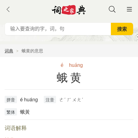
词典
蛾黄的意思
é
huáng
蛾黄
é huáng
ㄜˊ ㄏㄨㄤˊ
拼音
注音
蛾黃
繁体
词语解释