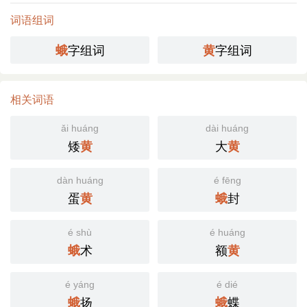
词语组词
字组词
字组词
蛾
黄
相关词语
ǎi huáng
dài huáng
矮
大
黄
黄
dàn huáng
é fēng
蛋
封
黄
蛾
é shù
é huáng
术
额
蛾
黄
é yáng
é dié
扬
蝶
蛾
蛾