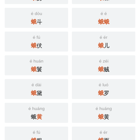
é dòu
é é
斗
蛾
蛾
蛾
é fú
é ér
伏
儿
蛾
蛾
é huán
é zéi
鬟
贼
蛾
蛾
é dài
é luó
黛
罗
蛾
蛾
é huáng
é huáng
蛾
黄
黄
蛾
é fú
é ér