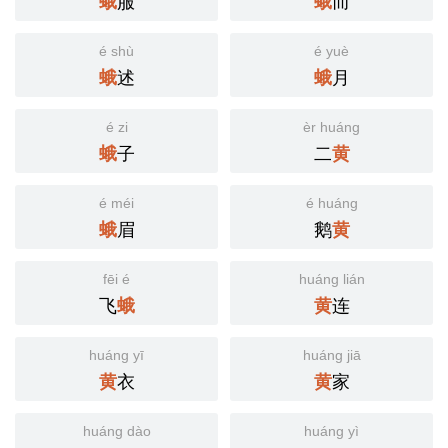
服
而
蛾
蛾
é shù
é yuè
述
月
蛾
蛾
é zi
èr huáng
子
二
蛾
黄
é méi
é huáng
眉
鹅
蛾
黄
fēi é
huáng lián
飞
连
蛾
黄
huáng yī
huáng jiā
衣
家
黄
黄
huáng dào
huáng yì