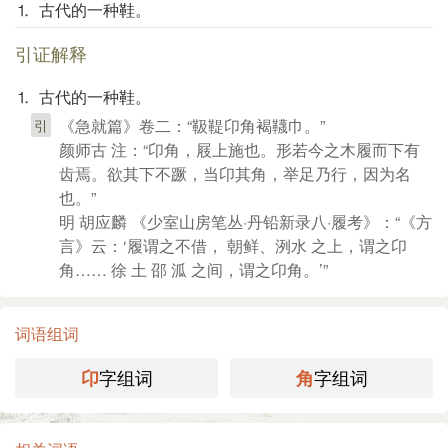
⒈ 古代的一种鞋。
引证解释
⒈ 古代的一种鞋。
《急就篇》卷二：“靸鞮卬角褐韈巾。”
引
颜师古 注：“卬角，屐上施也。形若今之木履而下有
齿焉。欲其下不蹶，当卬其角，举足乃行，因为名
也。”
明 胡应麟 《少室山房笔丛·丹铅新录八·履考》：“《方
言》云：‘履谓之不借， 朝鲜、洌水 之上，谓之卬
角…… 徐 土 邵 泒 之间，谓之卬角。’”
词语组词
字组词
字组词
卬
角