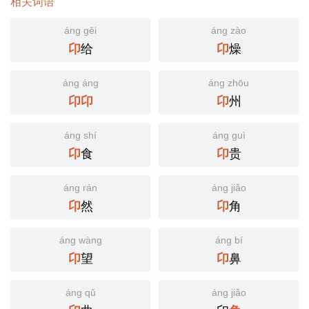
相关词语
áng gěi
áng zào
给
燥
卬
卬
áng áng
áng zhōu
州
卬
卬
卬
áng shí
áng guì
食
贵
卬
卬
áng rán
áng jiǎo
然
角
卬
卬
áng wàng
áng bí
望
鼻
卬
卬
áng qǔ
áng jiǎo