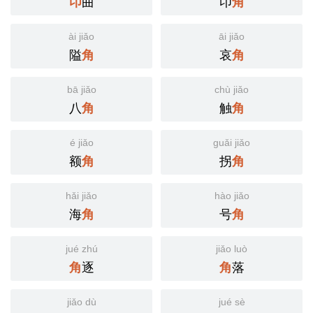
曲
卬
卬
角
ài jiǎo
āi jiǎo
隘
哀
角
角
bā jiǎo
chù jiǎo
八
触
角
角
é jiǎo
guǎi jiǎo
额
拐
角
角
hǎi jiǎo
hào jiǎo
海
号
角
角
jué zhú
jiǎo luò
逐
落
角
角
jiǎo dù
jué sè