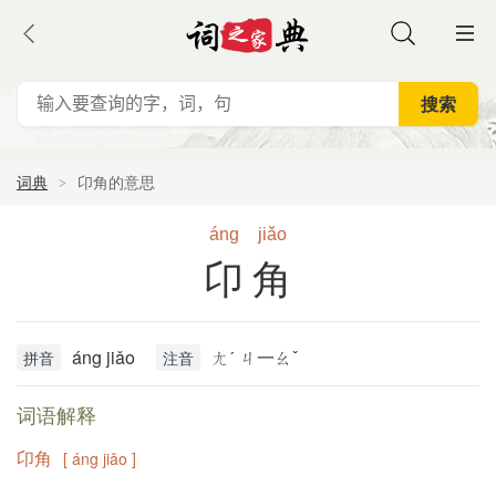
词典
卬角的意思
áng
jiǎo
卬角
áng jiǎo
ㄤˊ ㄐ一ㄠˇ
拼音
注音
词语解释
卬角
[ áng jiǎo ]