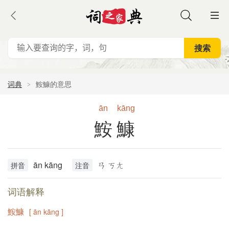
词典
鮟鱇的意思
ān
kāng
鮟鱇
ān kāng
ㄢ ㄎㄤ
拼音
注音
词语解释
鮟鱇
[ ān kāng ]