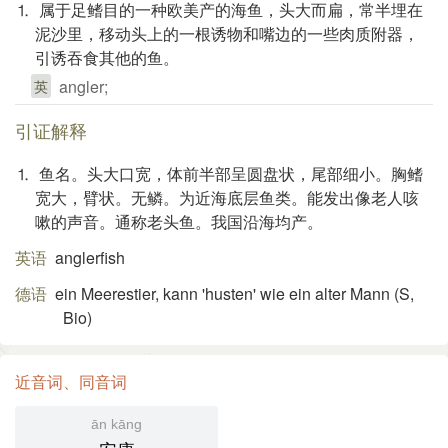
⒈ 属于足鳍目的一种欧美产的海鱼，头大而扁，常半埋在
泥沙里，移动头上的一根诱物和嘴边的一些肉质附器，
引诱吞食其他的鱼。
angler;
英
引证解释
⒈ 鱼名。头大口宽，体前半部呈圆盘状，尾部细小。胸鳍
宽大，臂状。无鳞。为近海底层鱼类。能发出像老人咳
嗽的声音。通称老头鱼。我国沿海均产。
英语
anglerfish
德语
ein Meerestier, kann 'husten' wie ein alter Mann (S,
Bio)​
近音词、同音词
ān kāng