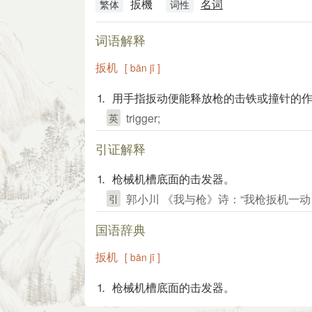
扳機
名词
繁体
词性
词语解释
扳机
[ bān jī ]
⒈ 用手指扳动便能释放枪的击铁或撞针的
trigger;
英
引证解释
⒈ 枪械机槽底面的击发器。
郭小川 《我与枪》诗：“我枪扳机一
引
国语辞典
扳机
[ bān jī ]
⒈ 枪械机槽底面的击发器。