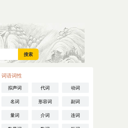
词语词性
拟声词
代词
动词
名词
形容词
副词
量词
介词
连词