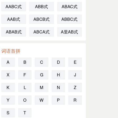
AABC式
ABB式
ABAC式
AAB式
ABCB式
ABBC式
ABAB式
ABCA式
A里AB式
词语首拼
A
B
C
D
E
X
F
G
H
J
K
L
M
N
Z
Y
O
W
P
R
S
T