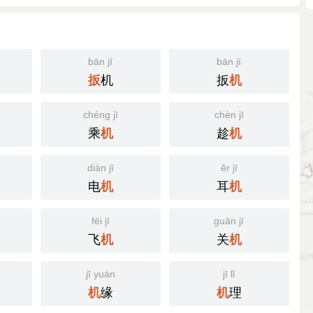
bān jī
bān jī
机
扳
扳
机
chéng jī
chèn jī
乘
趁
机
机
diàn jī
ěr jī
电
耳
机
机
fēi jī
guān jī
飞
关
机
机
jī yuán
jī lǐ
缘
理
机
机