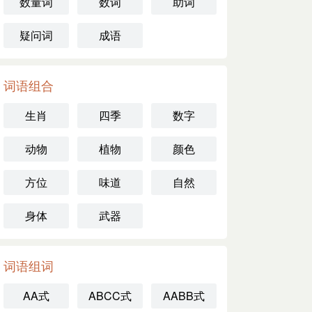
数量词
数词
助词
疑问词
成语
词语组合
生肖
四季
数字
动物
植物
颜色
方位
味道
自然
身体
武器
词语组词
AA式
ABCC式
AABB式