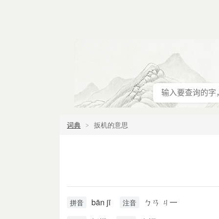
词典
扳机的意思
bān jī
ㄅㄢ ㄐ一
拼音
注音