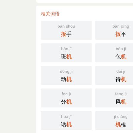
相关词语
bān shǒu
bān píng
手
平
扳
扳
bān jī
bāo jī
班
包
机
机
dòng jī
dài jī
动
待
机
机
fēn jī
fēng jī
分
风
机
机
huà jī
jī qiāng
话
枪
机
机