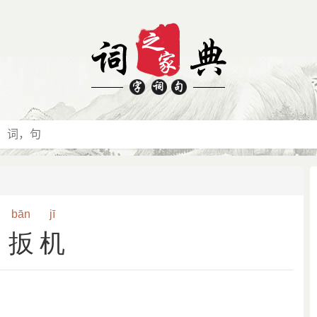
bān
jī
扳机