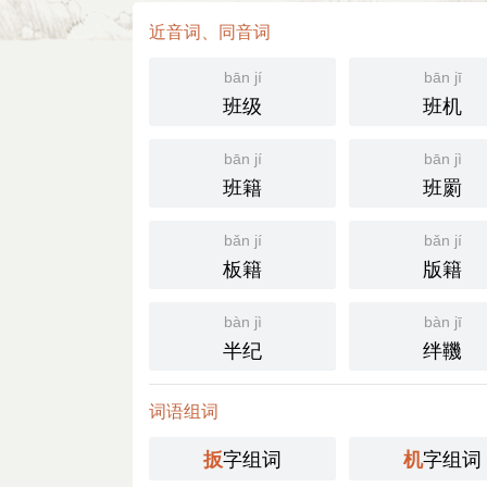
近音词、同音词
bān jí
bān jī
班级
班机
bān jí
bān jì
班籍
班罽
bǎn jí
bǎn jí
板籍
版籍
bàn jì
bàn jī
半纪
绊鞿
词语组词
字组词
字组词
扳
机