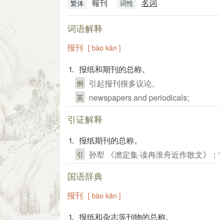
報刊
名词
繁体
词性
词语解释
报刊
[ bào kān ]
⒈ 报纸和期刊的总称。
引起报刊很多议论。
例
newspapers and periodicals;
英
引证解释
⒈ 报纸期刊的总称。
孙犁 《澹定集·读冉淮舟近作散文》
引
国语辞典
报刊
[ bào kān ]
⒈ 报纸和杂志等刊物的总称。