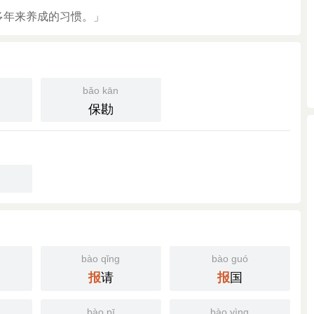
多年来养成的习惯。」
bǎo kān
保勘
bào qǐng
bào guó
请
国
报
报
bào pī
bào yìng