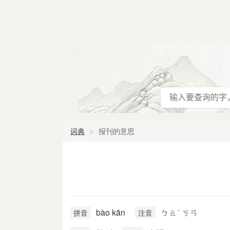
词典
报刊的意思
bào kān
ㄅㄠˋ ㄎㄢ
拼音
注音