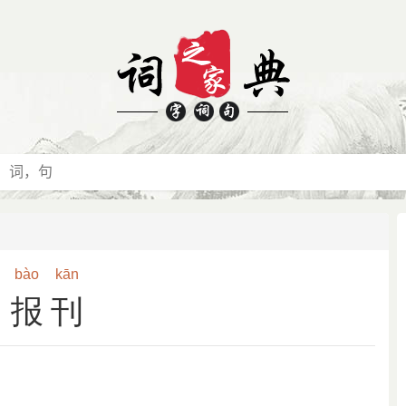
bào
kān
报刊