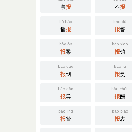
禀
不
报
报
bō bào
bào dá
播
答
报
报
bào àn
bào xiāo
案
销
报
报
bào dào
bào fù
到
复
报
报
bào dǎo
bào chóu
导
酬
报
报
bào jǐng
bào biǎo
警
表
报
报