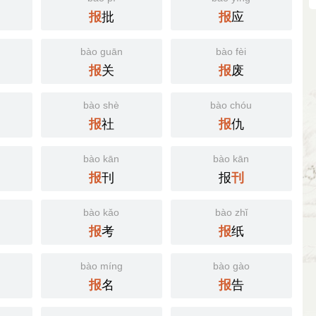
批
应
报
报
bào guān
bào fèi
关
废
报
报
bào shè
bào chóu
社
仇
报
报
bào kān
bào kān
刊
报
报
刊
bào kǎo
bào zhǐ
考
纸
报
报
bào míng
bào gào
名
告
报
报