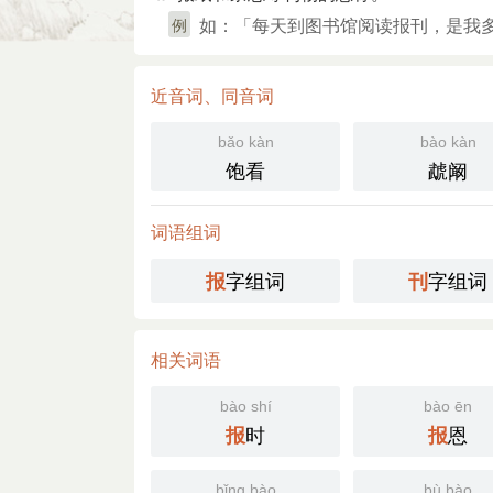
如：「每天到图书馆阅读报刊，是我
例
近音词、同音词
bǎo kàn
bào kàn
饱看
虣阚
词语组词
字组词
字组词
报
刊
相关词语
bào shí
bào ēn
时
恩
报
报
bǐng bào
bù bào