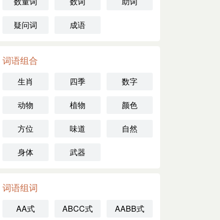
数量词
数词
助词
疑问词
成语
词语组合
生肖
四季
数字
动物
植物
颜色
方位
味道
自然
身体
武器
词语组词
AA式
ABCC式
AABB式