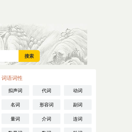
词语词性
拟声词
代词
动词
名词
形容词
副词
量词
介词
连词