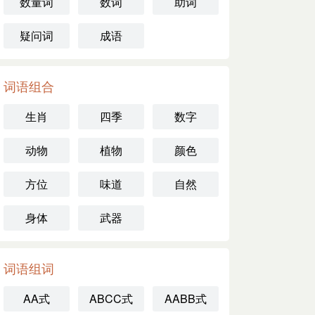
数量词
数词
助词
疑问词
成语
词语组合
生肖
四季
数字
动物
植物
颜色
方位
味道
自然
身体
武器
词语组词
AA式
ABCC式
AABB式