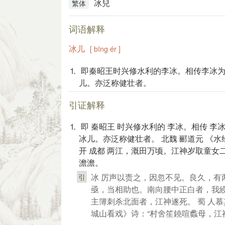
冰兒
繁体
词语解释
冰儿
[ bīng ér ]
⒈ 即秦昭王时兴修水利的李冰。相传李冰
儿。亦泛称健壮者。
引证解释
⒈ 即 秦昭王 时兴修水利的 李冰。相传 李冰
冰儿。亦泛称健壮者。 北魏 郦道元 《水经
开 成都 两江，溉田万顷。江神岁取童女
澹澹。
冰 厉声以责之，因忽不见。良久，有
引
亟，当相助也。南向腰中正白者，我綬
主簿刺杀北面者，江神遂死。 蜀 人慕其
城山看戏》诗：“村舍笙鐃喧蠡母，江神