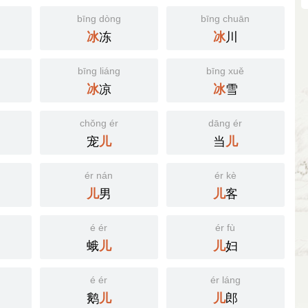
bīng dòng
bīng chuān
冻
川
冰
冰
bīng liáng
bīng xuě
凉
雪
冰
冰
chǒng ér
dāng ér
宠
当
儿
儿
ér nán
ér kè
男
客
儿
儿
é ér
ér fù
蛾
妇
儿
儿
é ér
ér láng
鹅
郎
儿
儿