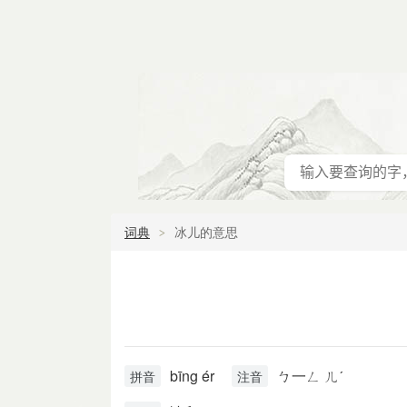
词典
冰儿的意思
bīng ér
ㄅ一ㄥ ㄦˊ
拼音
注音