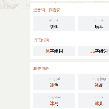
近音词、同音词
bǐng ěr
bìng ěr
饼饵
病耳
词语组词
字组词
字组词
冰
儿
相关词语
bīng yú
bīng jīng
鱼
晶
冰
冰
bīng dǎo
bīng ér
岛
儿
冰
冰