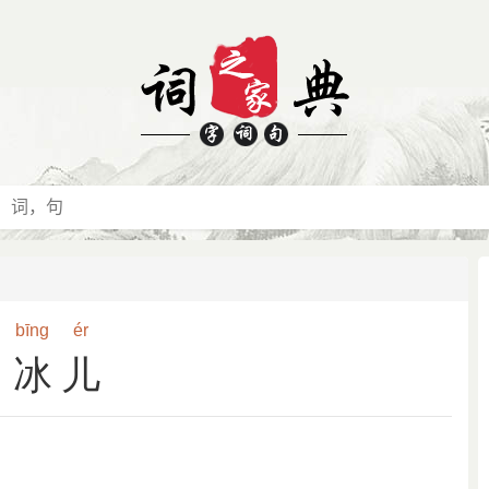
bīng
ér
冰儿