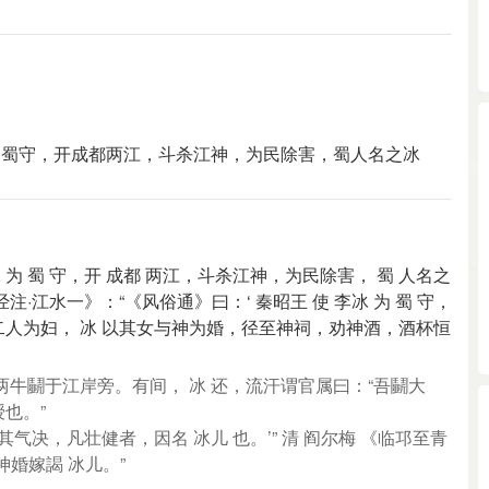
为蜀守，开成都两江，斗杀江神，为民除害，蜀人名之冰
 为 蜀 守，开 成都 两江，斗杀江神，为民除害， 蜀 人名之
注·江水一》：“《风俗通》曰：‘ 秦昭王 使 李冰 为 蜀 守，
二人为妇， 冰 以其女与神为婚，径至神祠，劝神酒，酒杯恒
两牛鬭于江岸旁。有间， 冰 还，流汗谓官属曰：“吾鬭大
也。”
气决，凡壮健者，因名 冰儿 也。’” 清 阎尔梅 《临邛至青
婚嫁謁 冰儿。”