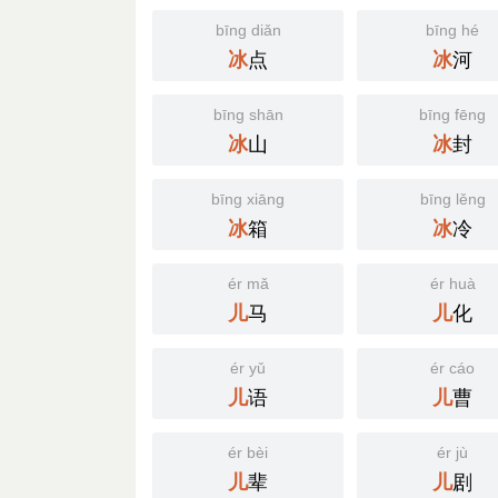
bīng diǎn
bīng hé
点
河
冰
冰
bīng shān
bīng fēng
山
封
冰
冰
bīng xiāng
bīng lěng
箱
冷
冰
冰
ér mǎ
ér huà
马
化
儿
儿
ér yǔ
ér cáo
语
曹
儿
儿
ér bèi
ér jù
辈
剧
儿
儿