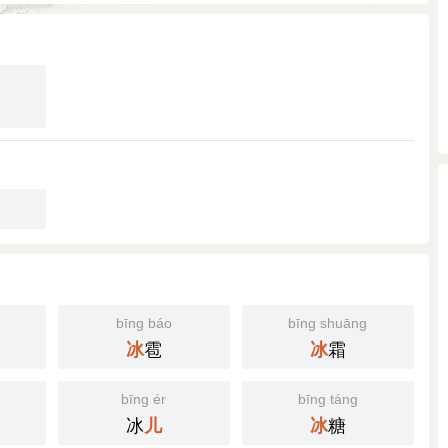
bīng báo
bīng shuāng
雹
霜
冰
冰
bīng ér
bīng táng
冰
糖
儿
冰