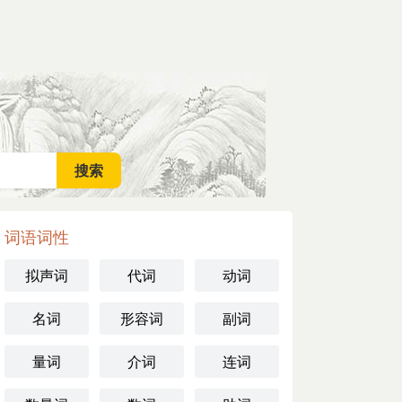
词语词性
拟声词
代词
动词
名词
形容词
副词
量词
介词
连词