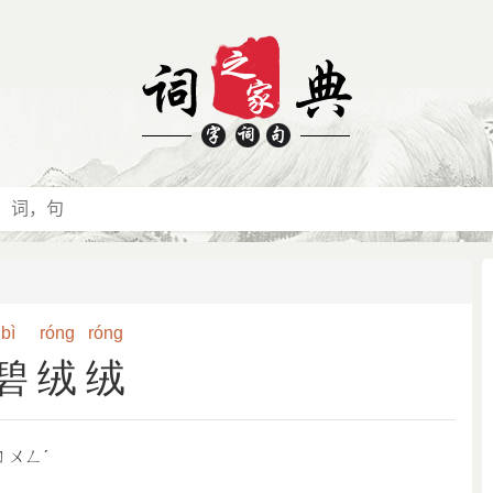
bì
róng
róng
碧绒绒
ㄖㄨㄥˊ