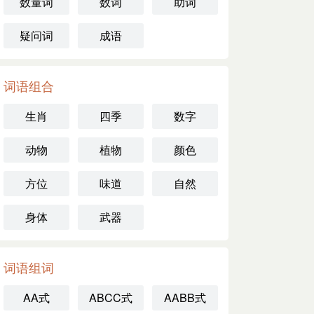
数量词
数词
助词
疑问词
成语
词语组合
生肖
四季
数字
动物
植物
颜色
方位
味道
自然
身体
武器
词语组词
AA式
ABCC式
AABB式