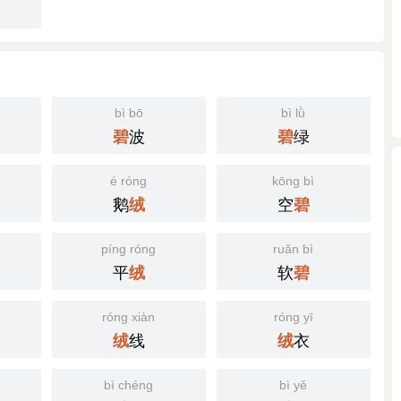
bì bō
bì lǜ
波
绿
碧
碧
é róng
kōng bì
鹅
空
绒
碧
píng róng
ruǎn bì
平
软
绒
碧
róng xiàn
róng yī
线
衣
绒
绒
bì chéng
bì yě