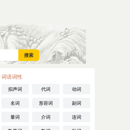
词语词性
拟声词
代词
动词
名词
形容词
副词
量词
介词
连词