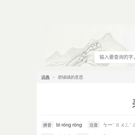
词典
碧绒绒的意思
bì róng róng
ㄅ一ˋ ㄖㄨㄥˊ 
拼音
注音