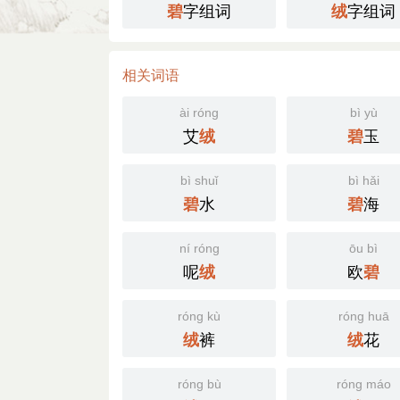
字组词
字组词
碧
绒
相关词语
ài róng
bì yù
艾
玉
绒
碧
bì shuǐ
bì hǎi
水
海
碧
碧
ní róng
ōu bì
呢
欧
绒
碧
róng kù
róng huā
裤
花
绒
绒
róng bù
róng máo