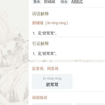
碧絨絨
ABB式
繁体
组合
词语解释
碧绒绒
[ bì róng róng ]
⒈ 见“碧茸茸”。
引证解释
⒈ 见“碧茸茸”。
近音词、同音词
bì róng róng
碧茸茸
词语组词