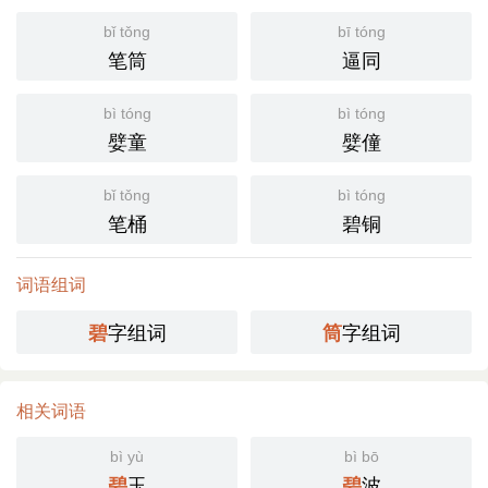
bǐ tǒng
bī tóng
笔筒
逼同
bì tóng
bì tóng
嬖童
嬖僮
bǐ tǒng
bì tóng
笔桶
碧铜
词语组词
字组词
字组词
碧
筒
相关词语
bì yù
bì bō
玉
波
碧
碧