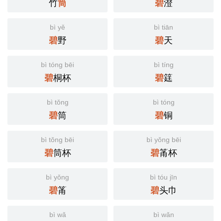
竹
澄
筒
碧
bì yě
bì tiān
野
天
碧
碧
bì tóng bēi
bì tíng
桐杯
筳
碧
碧
bì tǒng
bì tóng
筒
铜
碧
碧
bì tǒng bēi
bì yǒng bēi
筒杯
筩杯
碧
碧
bì yǒng
bì tóu jīn
筩
头巾
碧
碧
bì wǎ
bì wǎn