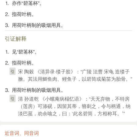
⒈ 亦作“碧筩杯”。
⒉ 指荷叶柄。
⒊ 用荷叶柄制的吸烟用具。
引证解释
⒈ 见“碧筩杯”。
⒉ 指荷叶柄。
宋 陶穀 《清异录·缕子脍》：“广陵 法曹 宋龟 造缕子
引
膾。其法用鯽鱼肉、鲤鱼子，以碧筒或菊苗为胎骨。”
⒊ 用荷叶柄制的吸烟用具。
清 孙道乾 《小螺庵病榻忆语》：“天无弃物，不特房
引
（莲房）可涤砚，因留其蒂，簪刺之，令与柄通，纳
淡巴菰，劝余噏之，曰：‘此名碧筒，方相称耳。’”
近音词、同音词