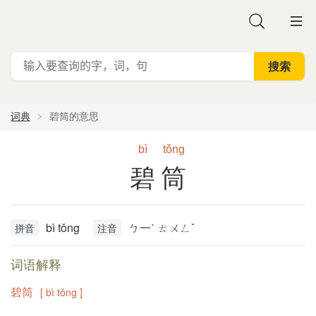
词典
碧筒的意思
bì
tǒng
碧筒
bì tǒng
ㄅ一ˋ ㄊㄨㄥˇ
拼音
注音
词语解释
碧筒
[ bì tǒng ]