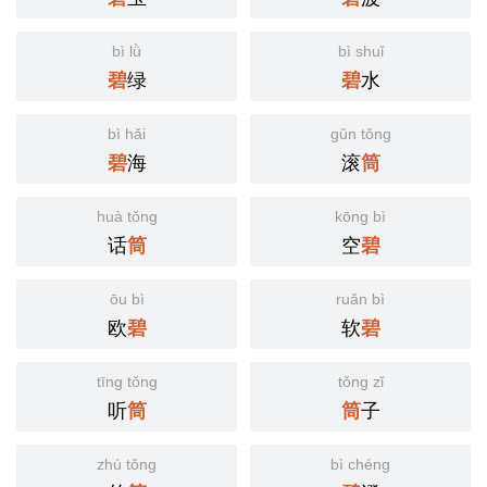
bì lǜ
bì shuǐ
绿
水
碧
碧
bì hǎi
gǔn tǒng
海
滚
碧
筒
huà tǒng
kōng bì
话
空
筒
碧
ōu bì
ruǎn bì
欧
软
碧
碧
tīng tǒng
tǒng zǐ
听
子
筒
筒
zhú tǒng
bì chéng