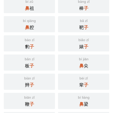
bí zǔ
bàng zǐ
祖
棒
鼻
子
bí qiāng
bǎ zǐ
腔
靶
鼻
子
bào zǐ
biǎo zǐ
豹
婊
子
子
bǎn zǐ
bí jiān
板
尖
子
鼻
biàn zǐ
bèi zǐ
辫
辈
子
子
biān zǐ
bí liáng
鞭
梁
子
鼻