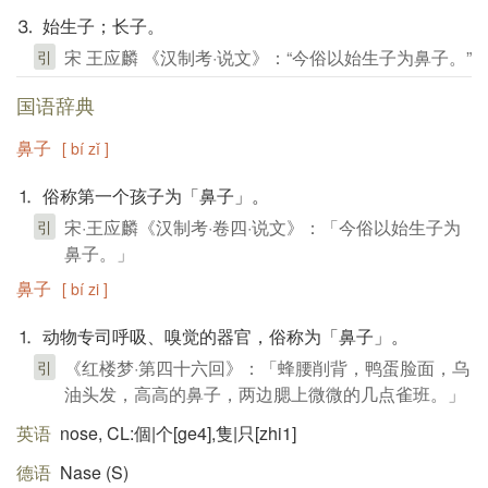
⒊ 始生子；长子。
宋 王应麟 《汉制考·说文》：“今俗以始生子为鼻子。”
引
国语辞典
鼻子
[ bí zǐ ]
⒈ 俗称第一个孩子为「鼻子」。
宋·王应麟《汉制考·卷四·说文》：「今俗以始生子为
引
鼻子。」
鼻子
[ bí zi ]
⒈ 动物专司呼吸、嗅觉的器官，俗称为「鼻子」。
《红楼梦·第四十六回》：「蜂腰削背，鸭蛋脸面，乌
引
油头发，高高的鼻子，两边腮上微微的几点雀班。」
英语
nose, CL:個|个[ge4],隻|只[zhi1]
德语
Nase (S)​