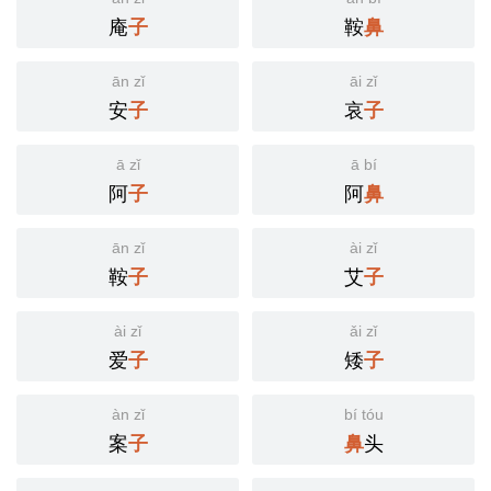
庵
鞍
子
鼻
ān zǐ
āi zǐ
安
哀
子
子
ā zǐ
ā bí
阿
阿
子
鼻
ān zǐ
ài zǐ
鞍
艾
子
子
ài zǐ
ǎi zǐ
爱
矮
子
子
àn zǐ
bí tóu
案
头
子
鼻