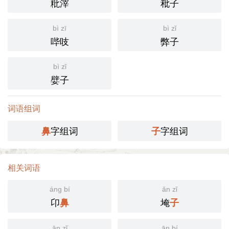
粃滓
秕子
bì zī
bì zǐ
哔吱
弊子
bì zǐ
嬖子
词语组词
字组词
字组词
鼻
子
相关词语
áng bí
ǎn zǐ
卬
埯
鼻
子
ān zǐ
ān bí