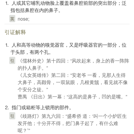
⒈ 人或其它哺乳动物脸上覆盖着鼻腔前部的突出部分；泛
指包括鼻腔在内的鼻子。
nose;
英
引证解释
⒈ 人和高等动物的嗅觉器官，又是呼吸器官的一部分，位
于头部，有两个孔。
《儒林外史》第十四回：“风吹起来，身上的香一阵阵
引
的扑人鼻子。”
《儿女英雄传》第二回：“安老爷 一看，见那人生得
大鼻子，高颧骨，一双鼠眼，几根黄鬚，看见就不像
个安分之徒。”
曹禺 《日出》第一幕：“这高的是鼻子，凹的是嘴。”
⒉ 指门或箱柜等上锁用的部件。
《歧路灯》第九六回：“盛希侨 道：‘叫一个小炉匠生
引
发开他；十分开不得，把门鼻子起了，有什么难
呢？’”