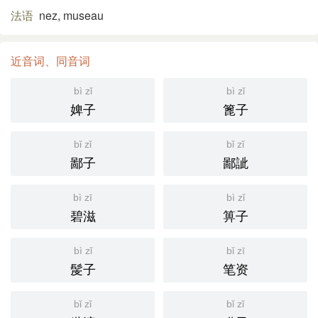
法语
nez, museau
近音词、同音词
bì zǐ
bì zǐ
婢子
篦子
bǐ zǐ
bǐ zǐ
鄙子
鄙訿
bì zī
bì zǐ
碧滋
箅子
bì zǐ
bǐ zī
髲子
笔资
bǐ zǐ
bǐ zǐ