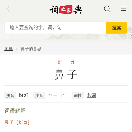
词典
鼻子的意思
bí
zǐ
鼻子
bí zǐ
ㄅ一ˊ ㄗˇ
名词
拼音
注音
词性
词语解释
鼻子
[ bí zi ]