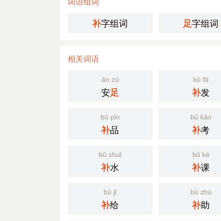
词语组词
字组词
字组词
补
足
相关词语
ān zú
bǔ fā
安
发
足
补
bǔ pǐn
bǔ kǎo
品
考
补
补
bǔ shuǐ
bǔ kè
水
课
补
补
bǔ jǐ
bǔ zhù
给
助
补
补