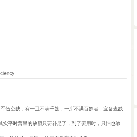
iciency;
“今军伍空缺，有一卫不满千餘，一所不满百餘者，宜备查缺
“其实平时营里的缺额只要补足了，到了要用时，只怕也够