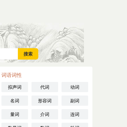
词语词性
拟声词
代词
动词
名词
形容词
副词
量词
介词
连词