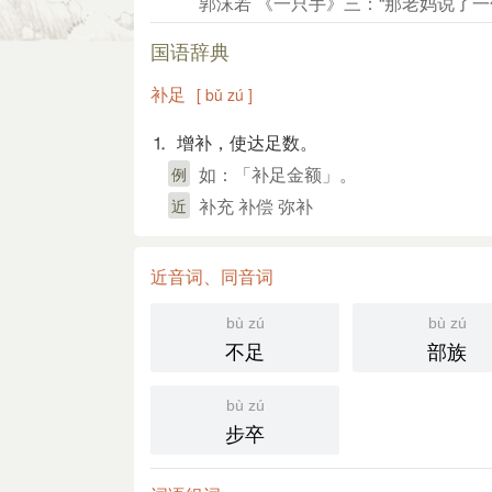
郭沫若 《一只手》三：“那老妈说了一
国语辞典
补足
[ bǔ zú ]
⒈ 增补，使达足数。
如：「补足金额」。
例
补充 补偿 弥补
近
近音词、同音词
bù zú
bù zú
不足
部族
bù zú
步卒