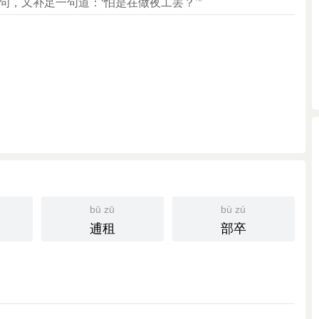
句，又补足一句道：‘怕是在做夜工罢？’”
bū zū
bù zú
逋租
部卒