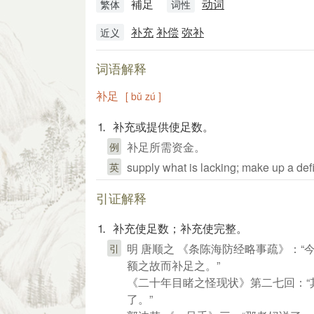
補足
动词
繁体
词性
补充
补偿
弥补
近义
词语解释
补足
[ bǔ zú ]
⒈ 补充或提供使足数。
补足所需资金。
例
supply what is lacking; make up a def
英
引证解释
⒈ 补充使足数；补充使完整。
明 唐顺之 《条陈海防经略事疏》：
引
额之故而补足之。”
《二十年目睹之怪现状》第二七回：
了。”