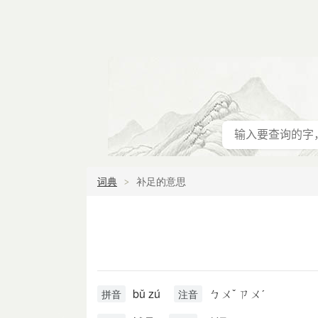
词典
补足的意思
bǔ zú
ㄅㄨˇ ㄗㄨˊ
拼音
注音