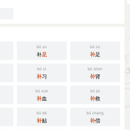
bǔ zú
bǔ zú
补
足
足
补
bǔ xí
bǔ shèn
习
肾
补
补
bǔ xuè
bǔ jiù
血
救
补
补
bǔ tiē
bǔ cháng
贴
偿
补
补