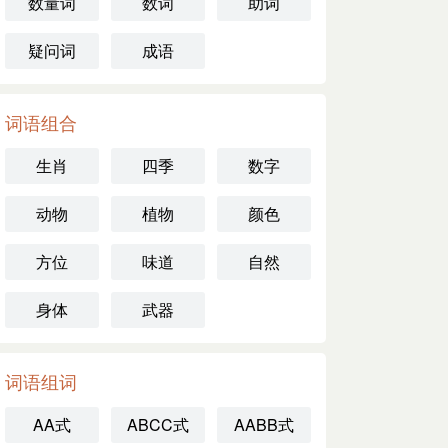
数量词
数词
助词
疑问词
成语
词语组合
生肖
四季
数字
动物
植物
颜色
方位
味道
自然
身体
武器
词语组词
AA式
ABCC式
AABB式