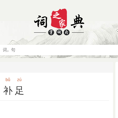
bǔ
zú
补足