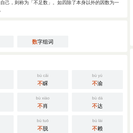
它自己，则称为「不足数」。如四除了本身以外的因数为一
。
字组词
数
bù cǎi
bù yú
睬
渝
不
不
bù xiào
bù dá
肖
达
不
不
bù tuō
bù lài
脱
赖
不
不