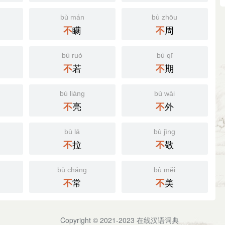
bù mán
bù zhōu
瞒
周
不
不
bù ruò
bù qī
若
期
不
不
bù liàng
bù wài
亮
外
不
不
bù lā
bù jìng
拉
敬
不
不
bù cháng
bù měi
常
美
不
不
Copyright © 2021-2023
在线汉语词典