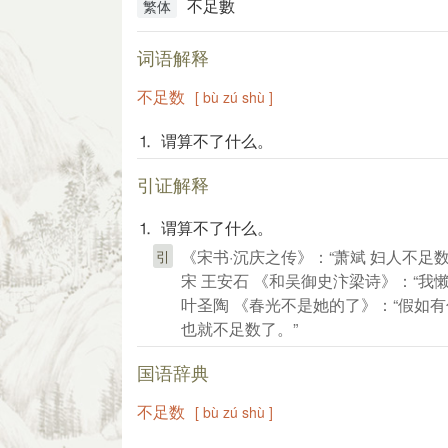
不足數
繁体
词语解释
不足数
[ bù zú shù ]
⒈ 谓算不了什么。
引证解释
⒈ 谓算不了什么。
《宋书·沉庆之传》：“萧斌 妇人不足
引
宋 王安石 《和吴御史汴梁诗》：“我
叶圣陶 《春光不是她的了》：“假如
也就不足数了。”
国语辞典
不足数
[ bù zú shù ]