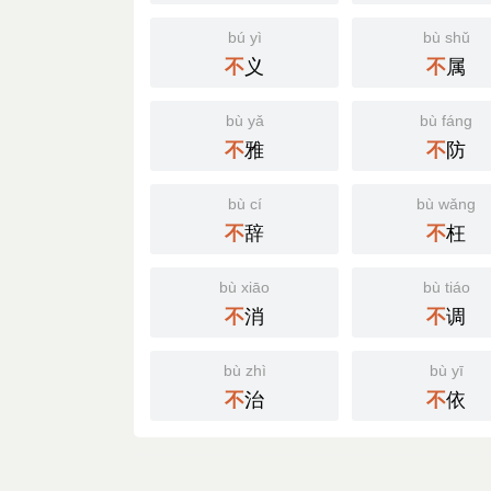
bú yì
bù shǔ
义
属
不
不
bù yǎ
bù fáng
雅
防
不
不
bù cí
bù wǎng
辞
枉
不
不
bù xiāo
bù tiáo
消
调
不
不
bù zhì
bù yī
治
依
不
不