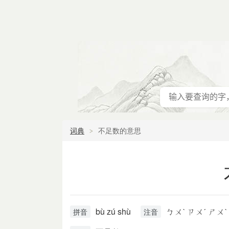
词典
不足数的意思
bù zú shù
ㄅㄨˋ ㄗㄨˊ ㄕㄨˋ
拼音
注音