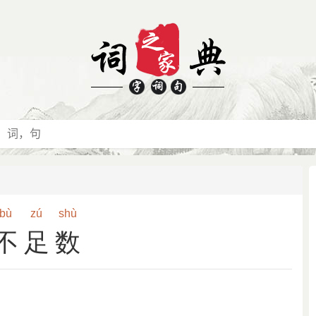
bù
zú
shù
不足数