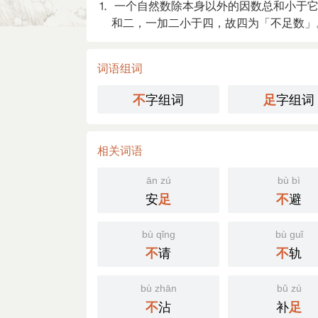
⒈ 一个自然数除本身以外的因数总和小于
和二，一加二小于四，故四为「不足数」
词语组词
字组词
字组词
不
足
相关词语
ān zú
bù bì
安
避
足
不
bù qǐng
bù guǐ
请
轨
不
不
bù zhān
bǔ zú
沾
补
不
足