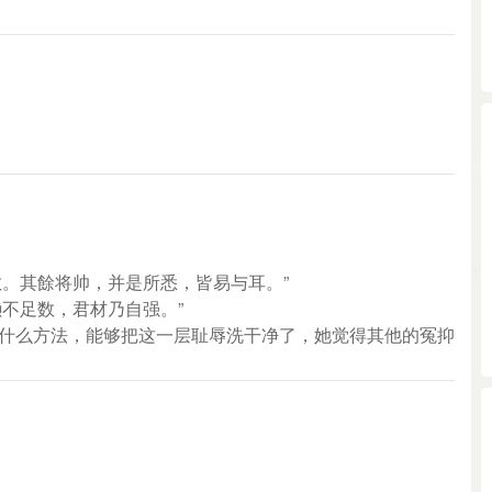
数。其餘将帅，并是所悉，皆易与耳。”
懒不足数，君材乃自强。”
有什么方法，能够把这一层耻辱洗干净了，她觉得其他的冤抑