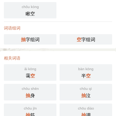
chǒu kòng
瞅空
词语组词
字组词
字组词
抽
空
相关词语
ǎi kōng
bàn kōng
霭
半
空
空
chōu shēn
chōu qì
身
泣
抽
抽
chōu jīn
chōu diào
筋
调
抽
抽