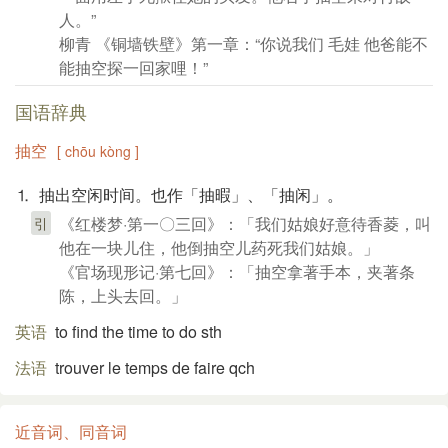
人。”
柳青 《铜墙铁壁》第一章：“你说我们 毛娃 他爸能不
能抽空探一回家哩！”
国语辞典
抽空
[ chōu kòng ]
⒈ 抽出空闲时间。也作「抽暇」、「抽闲」。
《红楼梦·第一〇三回》：「我们姑娘好意待香菱，叫
引
他在一块儿住，他倒抽空儿药死我们姑娘。」
《官场现形记·第七回》：「抽空拿著手本，夹著条
陈，上头去回。」
英语
to find the time to do sth
法语
trouver le temps de faire qch
近音词、同音词