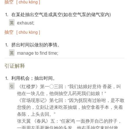
抽空
[ chōu kōng ]
⒈ 在某处抽出空气造成真空(如在空气泵的储气室内)
exhaust;
英
抽空
[ chōu kòng ]
⒈ 挤出时间以做别的事情。
manage to find time;
英
引证解释
⒈ 利用机会；抽出时间。
《红楼梦》第一〇三回：“我们姑娘好意待 香菱，叫
引
他在一块儿住，他倒抽空儿药死我们姑娘！”
《官场现形记》第七回：“因为抚院有过吩咐，是不敢
怠慢的，立刻让进来吃茶抽烟，抽空拿着手本，夹着
条陈，上头去回。”
张天翼 《春风》五：“任家鸿 一面挣开自己的脖子，
一面用左手死揪住她的头发。他右手抽空来对付敌