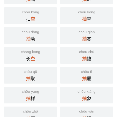
chōu kòng
chōu kòng
抽
空
空
抽
chōu dòng
chōu qiān
动
签
抽
抽
cháng kōng
chōu chù
长
搐
空
抽
chōu qǔ
chōu tì
取
屉
抽
抽
chōu yàng
chōu xiàng
样
象
抽
抽
chōu zhā
chōu yān