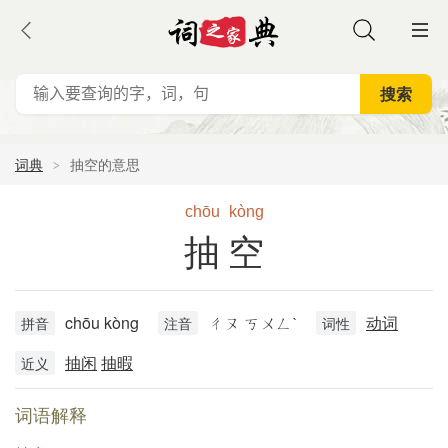
词典
抽空的意思
chōu
kòng
抽空
chōu kòng
ㄔㄡ ㄎㄨㄥˋ
动词
拼音
注音
词性
抽闲
抽暇
近义
词语解释