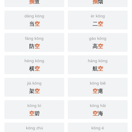
查
烟
抽
抽
dāng kōng
èr kōng
当
二
空
空
fáng kōng
gāo kōng
防
高
空
空
héng kōng
háng kōng
横
航
空
空
jià kōng
kōng biě
架
瘪
空
空
kōng bì
kōng hǎi
碧
海
空
空
kōng zhú
kōng é