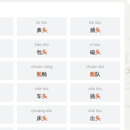
bí tóu
bǔ tóu
鼻
捕
头
头
bāo tóu
cí tóu
包
磁
头
头
chuán cāng
chuán duì
舱
队
船
船
chē tóu
chā tóu
车
插
头
头
chuáng tóu
chū tóu
床
出
头
头