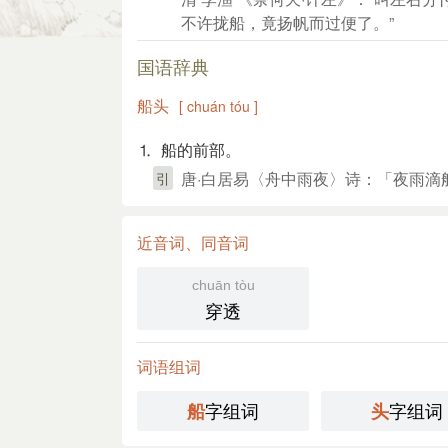
不许拢船，竟扬帆而过便了。”
国语辞典
船头
[ chuán tóu ]
⒈ 船的前部。
唐·白居易〈舟中雨夜〉诗：「夜雨滴
引
近音词、同音词
chuān tòu
穿透
词语组词
字组词
字组词
船
头