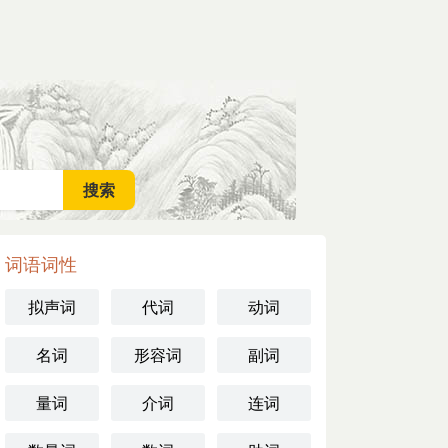
词语词性
拟声词
代词
动词
名词
形容词
副词
量词
介词
连词