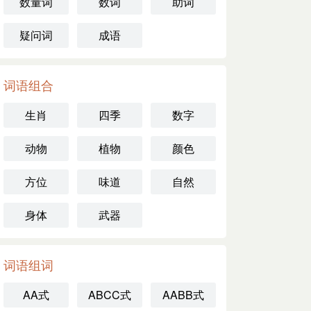
数量词
数词
助词
疑问词
成语
词语组合
生肖
四季
数字
动物
植物
颜色
方位
味道
自然
身体
武器
词语组词
AA式
ABCC式
AABB式