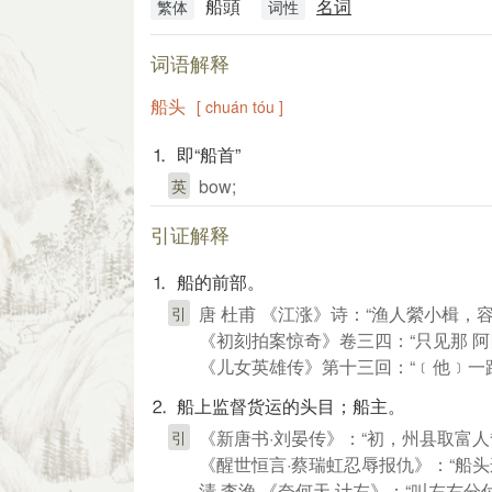
船頭
名词
繁体
词性
词语解释
船头
[ chuán tóu ]
⒈ 即“船首”
bow;
英
引证解释
⒈ 船的前部。
唐 杜甫 《江涨》诗：“渔人縈小楫，
引
《初刻拍案惊奇》卷三四：“只见那 阿
《儿女英雄传》第十三回：“﹝他﹞一
⒉ 船上监督货运的头目；船主。
《新唐书·刘晏传》：“初，州县取富人
引
《醒世恒言·蔡瑞虹忍辱报仇》：“船
清 李渔 《奈何天·计左》：“叫左