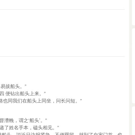
容易拔船头。”
四 便钻出船头上来。”
路也同我们在船头上同坐，问长问短。”
督漕輓，谓之‘船头’。”
头递了姓名手本，磕头相见。”
右分付船头，説近日边报紧急，不便羈留，就到了自家门首，也