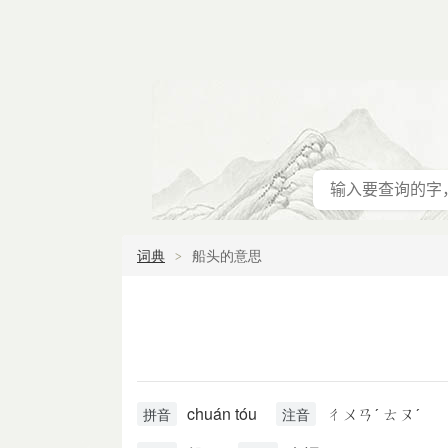
词典
船头的意思
chuán tóu
ㄔㄨㄢˊ ㄊㄡˊ
拼音
注音