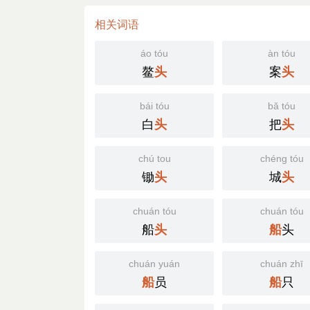
相关词语
áo tóu
àn tóu
鳌
案
头
头
bái tóu
bǎ tóu
白
把
头
头
chú tou
chéng tóu
锄
城
头
头
chuán tóu
chuán tóu
船
头
头
船
chuán yuán
chuán zhī
员
只
船
船