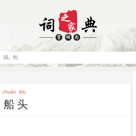
chuán
tóu
船头