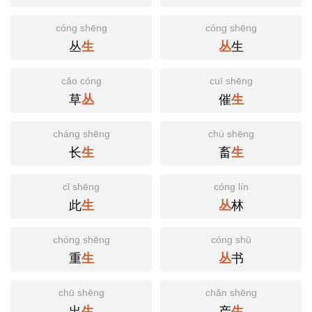
cóng shēng
cóng shēng
丛
生
生
丛
cǎo cóng
cuī shēng
草
催
丛
生
cháng shēng
chù shēng
长
畜
生
生
cǐ shēng
cóng lín
此
林
生
丛
chóng shēng
cóng shū
重
书
生
丛
chū shēng
chǎn shēng
出
产
生
生