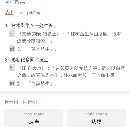
国语辞典
丛生
[ cóng shēng ]
⒈ 树木聚集在一处生长。
《文选·刘安·招隐士》：「桂树丛生兮山之幽，偃謇
引
连卷兮枝相缭。」
如：「草木丛生」。
例
⒉ 形容很多同时发生。
《庄子·天运》：「吾又奏之以无怠之声，调之以自然
引
之命，故若混逐丛生，林乐而无形，布挥而不曳。」
如：「百弊丛生」。
例
近音词、同音词
cóng shēng
cóng shēng
从声
从甥