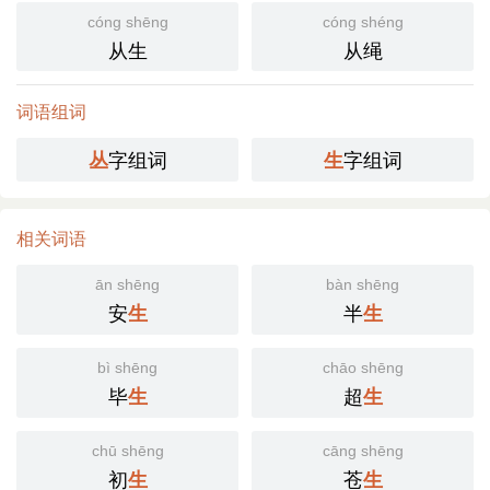
cóng shēng
cóng shéng
从生
从绳
词语组词
字组词
字组词
丛
生
相关词语
ān shēng
bàn shēng
安
半
生
生
bì shēng
chāo shēng
毕
超
生
生
chū shēng
cāng shēng
初
苍
生
生