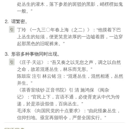
处丛生的灌木，落下参差的斑驳的黑影，峭楞楞如鬼
一般。”
⒉ 谓繁密。
丁玲 《一九三〇年春上海（之二）》：“他摸着下巴
引
上丛生的短须，便更笑意浓厚的一边嘘着唇，一边穿
起那黑色的旧呢裤来。”
⒊ 形容多种事物同时出现。
《庄子·天运》：“吾又奏之以无怠之声，调之以自然
引
之命，故若混逐丛生，林乐而无形。”
陈鼓应 注引 林云铭 注：“混逐丛生，混然相逐，丛然
并生。”
《茶香室续钞·正音书院》引 清 施鸿保 《闽杂
记》：“官民上下，言语不通，必使胥吏从中代为传
递，於是添设假借，百病丛生。”
毛泽东 《向国民党的十点要求》：“由此怪象丛生，
信抑扫地。亟宜再颁明令，严督全国实行。”