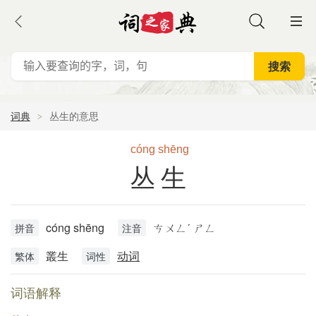
词典
丛生的意思
cóng
shēng
丛生
cóng shēng
ㄘㄨㄥˊ ㄕㄥ
拼音
注音
叢生
动词
繁体
词性
词语解释