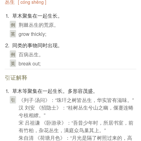
丛生
[ cóng shēng ]
⒈ 草木聚集在一起生长。
荆棘丛生的荒原。
例
grow thickly;
英
⒉ 同类的事物同时出现。
百病丛生。
例
break out;
英
引证解释
⒈ 草木等聚集在一起生长。多形容茂盛。
《列子·汤问》：“珠玕之树皆丛生，华实皆有滋味。”
引
汉 刘安 《招隐士》：“桂树丛生兮山之幽，偃蹇连蜷
兮枝相繚。”
宋 吕祖谦 《卧游录》：“吾昔少年时，所居书室，前
有竹柏，杂花丛生，满庭众鸟巢其上。”
朱自清 《荷塘月色》：“月光是隔了树照过来的，高