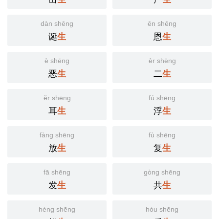
dàn shēng
ēn shēng
诞
恩
生
生
è shēng
èr shēng
恶
二
生
生
ěr shēng
fú shēng
耳
浮
生
生
fàng shēng
fù shēng
放
复
生
生
fā shēng
gòng shēng
发
共
生
生
héng shēng
hòu shēng