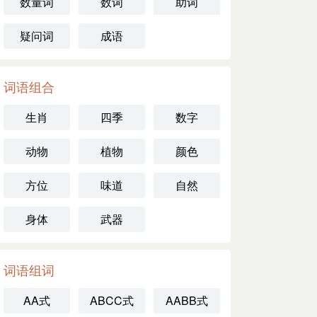
数量词
数词
助词
疑问词
成语
词语组合
生肖
四季
数字
动物
植物
颜色
方位
味道
自然
身体
武器
词语组词
AA式
ABCC式
AABB式