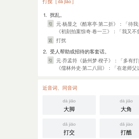
打搅
[ dǎ jiǎo ]
⒈ 扰乱。
元·杨显之《酷寒亭·第二折》：「待
引
《初刻拍案惊奇·卷一三》：「我又不
打扰
近
⒉ 受人帮助或招待的客套话。
元·乔孟符《扬州梦·楔子》：「多有
引
《儒林外史·第二八回》：「在老师父
近音词、同音词
dà jiǎo
dà jiǎo
大脚
大角
dǎ jiāo
dǎ jiào
打交
打醮