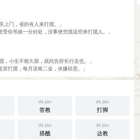
我关上门，省的有人来打搅。」
曾受你爷娘一分好处，没事便兜揽这些来打搅人。」
打搅，小生不敢久留，就此告辞长行去也。」
这里打搅，每月送银二金，休嫌轻意。」
dá jiào
dǎ jiǎo
答教
打脚
dā jiào
dá jiào
搭醮
达教