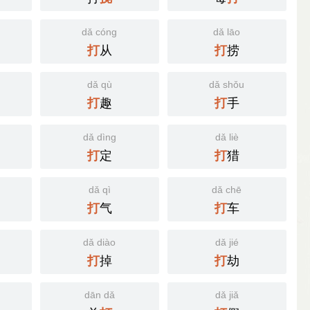
dǎ cóng
dǎ lāo
从
捞
打
打
dǎ qù
dǎ shǒu
趣
手
打
打
dǎ dìng
dǎ liè
定
猎
打
打
dǎ qì
dǎ chē
气
车
打
打
dǎ diào
dǎ jié
掉
劫
打
打
dān dǎ
dǎ jiǎ