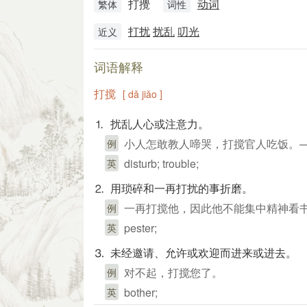
打攪
动词
繁体
词性
打扰
扰乱
叨光
近义
词语解释
打搅
[ dǎ jiǎo ]
⒈ 扰乱人心或注意力。
小人怎敢教人啼哭，打搅官人吃饭。
例
disturb; trouble;
英
⒉ 用琐碎和一再打扰的事折磨。
一再打搅他，因此他不能集中精神看
例
pester;
英
⒊ 未经邀请、允许或欢迎而进来或进去。
对不起，打搅您了。
例
bother;
英