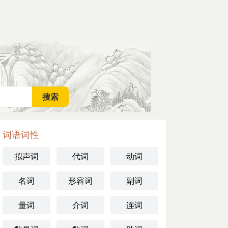
词语词性
拟声词
代词
动词
名词
形容词
副词
量词
介词
连词