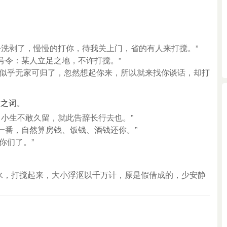
如今洗剥了，慢慢的打你，待我关上门，省的有人来打搅。”
号令：某人立足之地，不许打搅。”
我似乎无家可归了，忽然想起你来，所以就来找你谈话，却打
意之词。
，小生不敢久留，就此告辞长行去也。”
一番，自然算房钱、饭钱、酒钱还你。”
你们了。”
一盆水，打搅起来，大小浮沤以千万计，原是假借成的，少安静