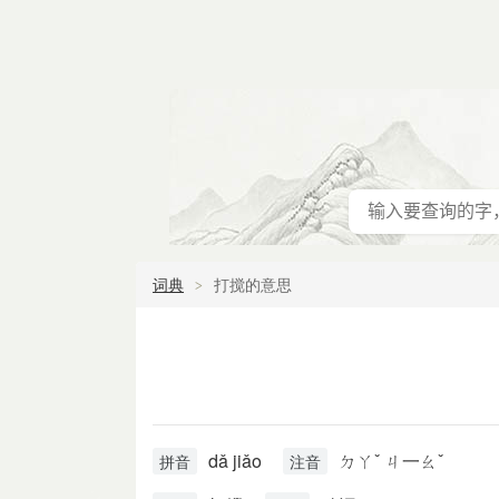
词典
打搅的意思
dǎ jiǎo
ㄉㄚˇ ㄐ一ㄠˇ
拼音
注音