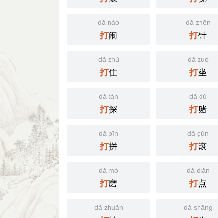
dǎ nào
dǎ zhēn
闹
针
打
打
dǎ zhù
dǎ zuò
住
坐
打
打
dǎ tàn
dǎ dǔ
探
赌
打
打
dǎ pīn
dǎ gǔn
拼
滚
打
打
dǎ mó
dǎ diǎn
磨
点
打
打
dǎ zhuǎn
dǎ shāng