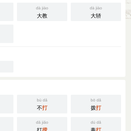
dà jiào
dà jiào
大教
大轿
bù dǎ
bō dǎ
不
拨
打
打
dǎ jiǎo
dú dǎ
打
毒
搅
打