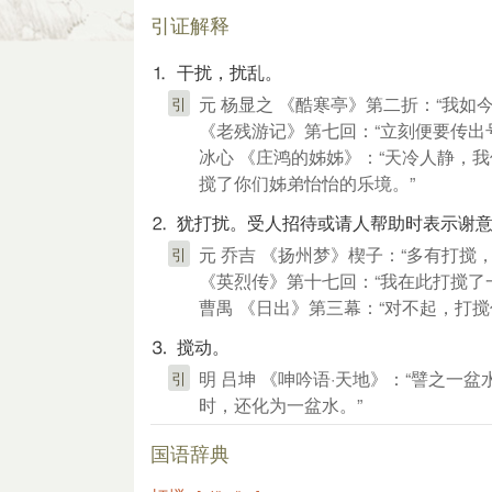
引证解释
⒈ 干扰，扰乱。
元 杨显之 《酷寒亭》第二折：“我
引
《老残游记》第七回：“立刻便要传出
冰心 《庄鸿的姊姊》：“天冷人静，
搅了你们姊弟怡怡的乐境。”
⒉ 犹打扰。受人招待或请人帮助时表示谢
元 乔吉 《扬州梦》楔子：“多有打搅
引
《英烈传》第十七回：“我在此打搅了
曹禺 《日出》第三幕：“对不起，打搅
⒊ 搅动。
明 吕坤 《呻吟语·天地》：“譬之
引
时，还化为一盆水。”
国语辞典