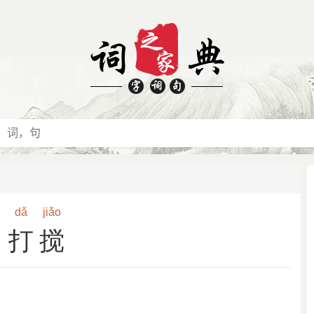
dǎ
jiǎo
打搅