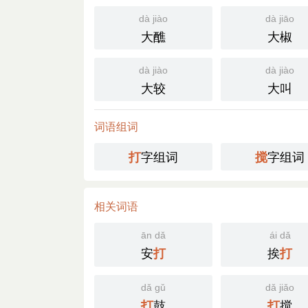
dà jiào
dà jiāo
大醮
大椒
dà jiào
dà jiào
大较
大叫
词语组词
字组词
字组词
打
搅
相关词语
ān dǎ
ái dǎ
安
挨
打
打
dǎ gǔ
dǎ jiǎo
鼓
搅
打
打