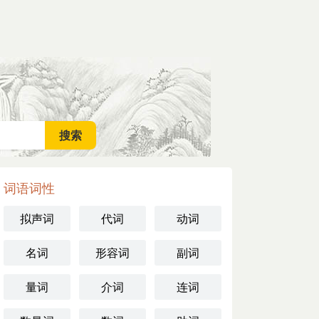
词语词性
拟声词
代词
动词
名词
形容词
副词
量词
介词
连词