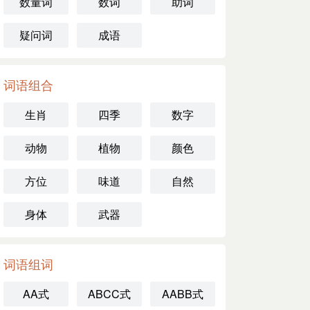
数量词
数词
助词
疑问词
成语
词语组合
生肖
四季
数字
动物
植物
颜色
方位
味道
自然
身体
武器
词语组词
AA式
ABCC式
AABB式