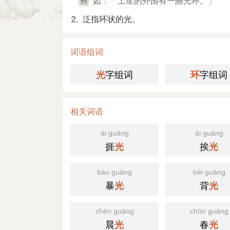
如：「土星的外围有一圈光环。」
例
⒉ 泛指环状的光。
词语组词
字组词
字组词
光
环
相关词语
ái guāng
āi guāng
捱
挨
光
光
bào guāng
bèi guāng
暴
背
光
光
chén guāng
chūn guāng
晨
春
光
光