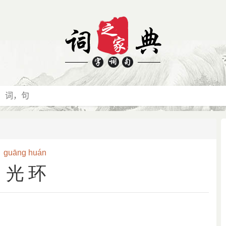
guāng
huán
光环