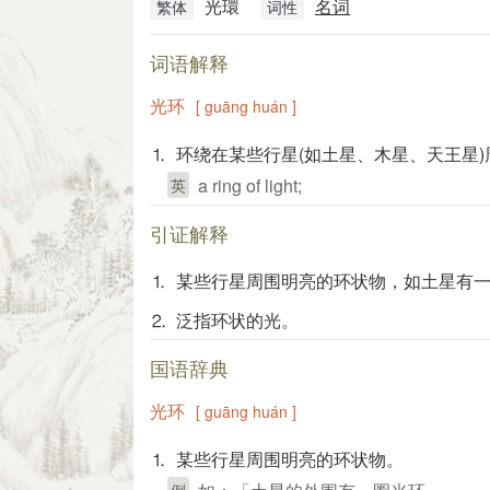
光環
名词
繁体
词性
词语解释
光环
[ guāng huán ]
⒈ 环绕在某些行星(如土星、木星、天王星
a ring of light;
英
引证解释
⒈ 某些行星周围明亮的环状物，如土星有
⒉ 泛指环状的光。
国语辞典
光环
[ guāng huán ]
⒈ 某些行星周围明亮的环状物。