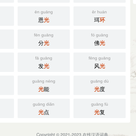
ēn guāng
ěr huán
恩
珥
光
环
fēn guāng
fó guāng
分
佛
光
光
fā guāng
fēng guāng
发
风
光
光
guāng néng
guāng dù
能
度
光
光
guāng diǎn
guāng fù
点
复
光
光
Copyright © 2021-2023
在线汉语词典