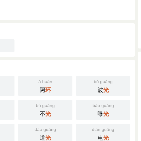
ā huán
bō guāng
阿
波
环
光
bù guāng
bào guāng
不
曝
光
光
dào guāng
diàn guāng
道
电
光
光