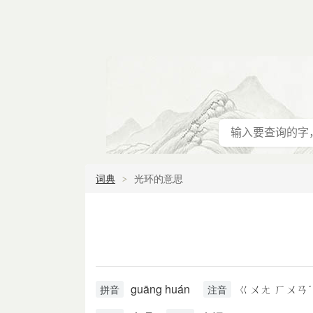
词典
光环的意思
guāng huán
ㄍㄨㄤ ㄏㄨㄢˊ
拼音
注音