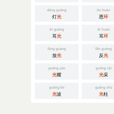
dēng guāng
ēn huán
灯
恩
光
环
ěr guāng
ěr huán
耳
耳
光
环
fàng guāng
fǎn guāng
放
反
光
光
guāng yào
guāng cǎi
耀
采
光
光
guāng bō
guāng zhù
波
柱
光
光