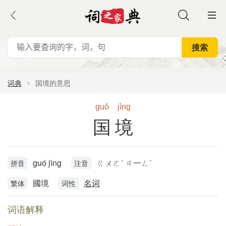
词典
国境的意思
guó
jìng
国境
guó jìng
ㄍㄨㄛˊ ㄐ一ㄥˋ
拼音
注音
國境
名词
繁体
词性
词语解释