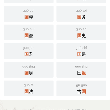
guó cuì
guó wù
粹
务
国
国
guó huī
guó shǐ
徽
史
国
国
guó jūn
guó shì
君
是
国
国
guó jìng
guó jìng
境
国
国
境
guó fǎ
gǔ guó
法
古
国
国