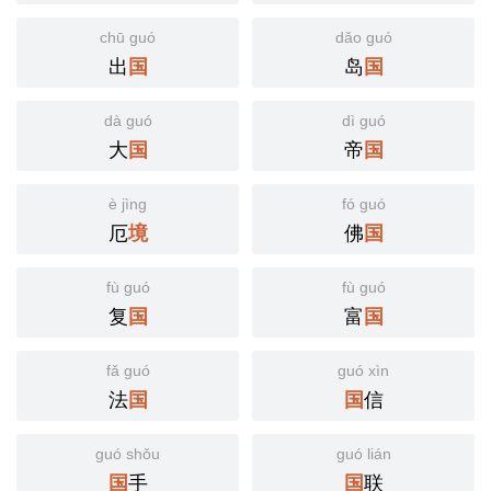
chū guó
dǎo guó
出
岛
国
国
dà guó
dì guó
大
帝
国
国
è jìng
fó guó
厄
佛
境
国
fù guó
fù guó
复
富
国
国
fǎ guó
guó xìn
法
信
国
国
guó shǒu
guó lián
手
联
国
国