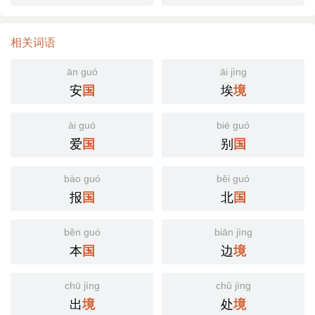
相关词语
ān guó
āi jìng
安
埃
国
境
ài guó
bié guó
爱
别
国
国
bào guó
běi guó
报
北
国
国
běn guó
biān jìng
本
边
国
境
chū jìng
chǔ jìng
出
处
境
境