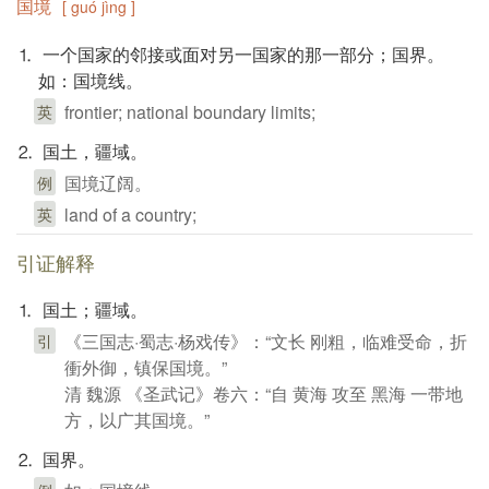
国境
[ guó jìng ]
⒈ 一个国家的邻接或面对另一国家的那一部分；国界。
如：国境线。
frontier; national boundary limits;
英
⒉ 国土，疆域。
国境辽阔。
例
land of a country;
英
引证解释
⒈ 国土；疆域。
《三国志·蜀志·杨戏传》：“文长 刚粗，临难受命，折
引
衝外御，镇保国境。”
清 魏源 《圣武记》卷六：“自 黄海 攻至 黑海 一带地
方，以广其国境。”
⒉ 国界。