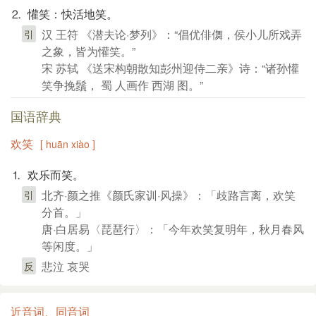
⒉ 懽笑：快活地笑。
汉 王符 《潜夫论·梦列》：“倡优俳儛，侯小儿所戏弄
引
之象，皆为懽笑。”
宋 苏轼 《送宋构朝散知彭州迎侍二亲》诗：“诸孙懽
笑争挽鬚， 蜀 人画作 西湖 图。”
国语辞典
欢笑
[ huān xiào ]
⒈ 欢乐而笑。
北齐·颜之推《颜氏家训·风操》：「歧路言离，欢笑
引
分首。」
唐·白居易〈琵琶行〉：「今年欢笑复明年，秋月春风
等闲度。」
悲泣 哀哭
反
近音词、同音词