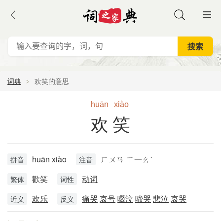
词典
欢笑的意思
huān
xiào
欢笑
huān xiào
ㄏㄨㄢ ㄒ一ㄠˋ
拼音
注音
歡笑
动词
繁体
词性
欢乐
痛哭
哀号
啜泣
啼哭
悲泣
哀哭
近义
反义