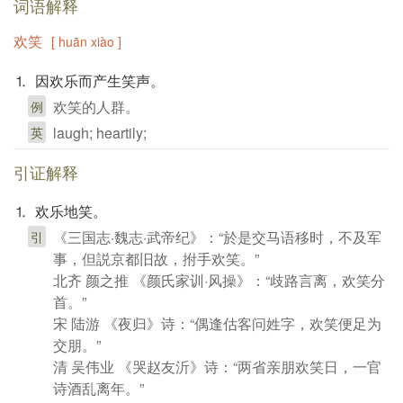
词语解释
欢笑
[ huān xiào ]
⒈ 因欢乐而产生笑声。
欢笑的人群。
例
laugh; heartily;
英
引证解释
⒈ 欢乐地笑。
《三国志·魏志·武帝纪》：“於是交马语移时，不及军
引
事，但説京都旧故，拊手欢笑。”
北齐 颜之推 《颜氏家训·风操》：“歧路言离，欢笑分
首。”
宋 陆游 《夜归》诗：“偶逢估客问姓字，欢笑便足为
交朋。”
清 吴伟业 《哭赵友沂》诗：“两省亲朋欢笑日，一官
诗酒乱离年。”