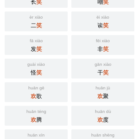
长
嘲
笑
笑
èr xiào
ēi xiào
二
诶
笑
笑
fā xiào
fēi xiào
发
非
笑
笑
guài xiào
gān xiào
怪
干
笑
笑
huān gē
huān jù
歌
聚
欢
欢
huān téng
huān dù
腾
度
欢
欢
huān xīn
huān shēng