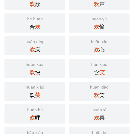
欣
声
欢
欢
hé huān
huān yú
合
愉
欢
欢
huān qìng
huān xīn
庆
心
欢
欢
huān kuài
hán xiào
快
含
欢
笑
huān xiào
huān xiào
欢
笑
笑
欢
huān hū
huān xǐ
呼
喜
欢
欢
hǎo xiào
huān lè