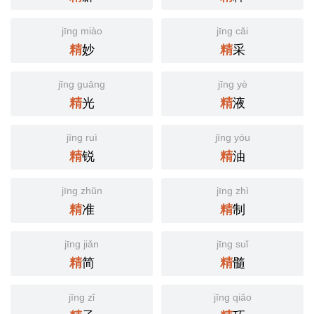
jīng miào
jīng cǎi
妙
采
精
精
jīng guāng
jīng yè
光
液
精
精
jīng ruì
jīng yóu
锐
油
精
精
jīng zhǔn
jīng zhì
准
制
精
精
jīng jiǎn
jīng suǐ
简
髓
精
精
jīng zǐ
jīng qiǎo