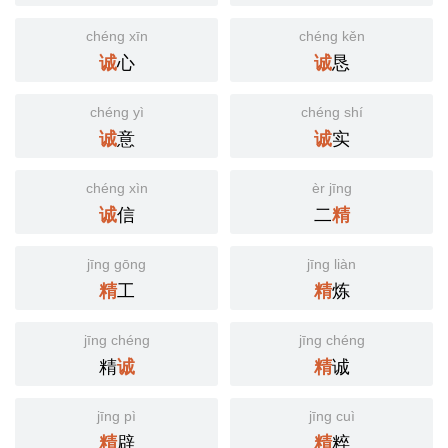
chéng xīn
chéng kěn
心
恳
诚
诚
chéng yì
chéng shí
意
实
诚
诚
chéng xìn
èr jīng
信
二
诚
精
jīng gōng
jīng liàn
工
炼
精
精
jīng chéng
jīng chéng
精
诚
诚
精
jīng pì
jīng cuì
辟
粹
精
精