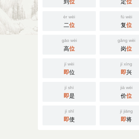
到
定
位
位
èr wèi
fù wèi
二
复
位
位
gāo wèi
gǎng wèi
高
岗
位
位
jí wèi
jí xìng
位
兴
即
即
jí shì
jià wèi
是
价
即
位
jí shǐ
jí jiāng
使
将
即
即