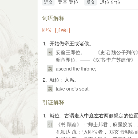
登基
登位
退位
让位
近义
反义
词语解释
即位
[ jí wèi ]
⒈ 开始做帝王或诸侯。
安斄王即位。——《史记·魏公子列传
例
昭帝即位。——《汉书·李广苏建传》
ascend the throne;
英
⒉ 就位；入席。
take one's seat;
英
引证解释
⒈ 就位。古谓走入中庭左右两侧规定的位
《书·顾命》：“卿士邦君，麻冕蚁裳，
引
孔颖达 疏：“入即位者， 郑玄 云卿西