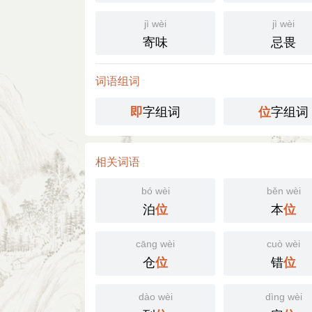
jì wèi
jì wèi
寄味
忌畏
词语组词
字组词
字组词
即
位
相关词语
bó wèi
běn wèi
泊
本
位
位
cāng wèi
cuò wèi
仓
错
位
位
dào wèi
dìng wèi