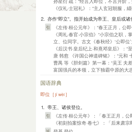
孙星衍 疏：“经言入即位，不言升阶，
《仪礼·士冠礼》：“主人玄冠朝服，
⒉ 亦作“即立”。指开始成为帝王、皇后或诸
《左传·桓公元年》：“春王正月，公即
引
《周礼·春官·小宗伯》“小宗伯之职，掌建
立、位同字。古文《春秋经》‘公即位’为
《后汉书·皇后纪上·和熹邓皇后》：“
唐 韩愈 《许国公神道碑铭》：“元和
曹禺 等《胆剑篇》第一幕：“吴王 
富国强兵的本领，立下独霸中原的大志
国语辞典
即位
[ jí wèi ]
⒈ 帝王、诸侯登位。
《左传·桓公元年》：「春王正月，公
引
《初刻拍案惊奇·卷七》：「后来肃宗
登基 登位
近