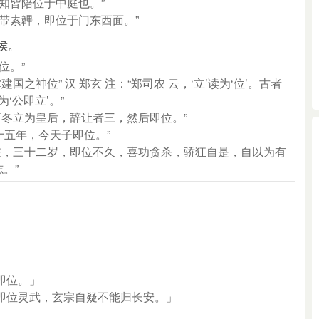
知皆陪位于中庭也。”
緇带素韠，即位于门东西面。”
侯。
位。”
国之神位” 汉 郑玄 注：“郑司农 云，‘立’读为‘位’。古者
‘公即立’。”
至冬立为皇后，辞让者三，然后即位。”
 十五年，今天子即位。”
夫差，三十二岁，即位不久，喜功贪杀，骄狂自是，自以为有
。”
即位。」
即位灵武，玄宗自疑不能归长安。」