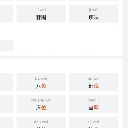
jí wéi
jí wèi
棘围
疾味
bā wèi
bù wèi
八
部
位
位
chuáng wèi
dāng jí
床
当
位
即
dān wèi
dì wèi