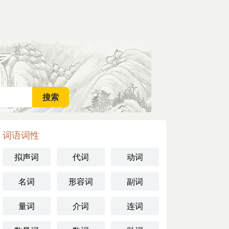
词语词性
拟声词
代词
动词
名词
形容词
副词
量词
介词
连词