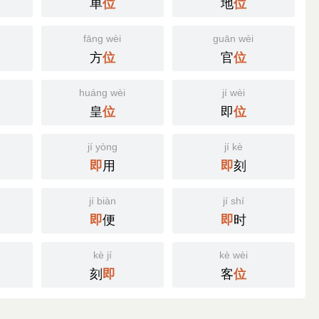
单
地
位
位
fāng wèi
guān wèi
方
官
位
位
huáng wèi
jí wèi
皇
即
位
位
jí yòng
jí kè
用
刻
即
即
jí biàn
jí shí
便
时
即
即
kè jí
kè wèi
刻
客
即
位