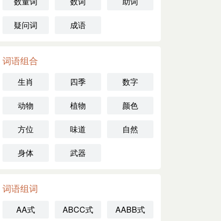
数量词
数词
助词
疑问词
成语
词语组合
生肖
四季
数字
动物
植物
颜色
方位
味道
自然
身体
武器
词语组词
AA式
ABCC式
AABB式