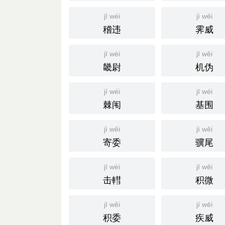
jī wéi
jì wēi
稽违
霁威
jī wèi
jī wěi
畿尉
机伪
jí wéi
jī wéi
棘闱
基围
jì wěi
jì wěi
寄委
骥尾
jī wèi
jī wēi
击轊
积微
jī wěi
jí wēi
积委
疾威