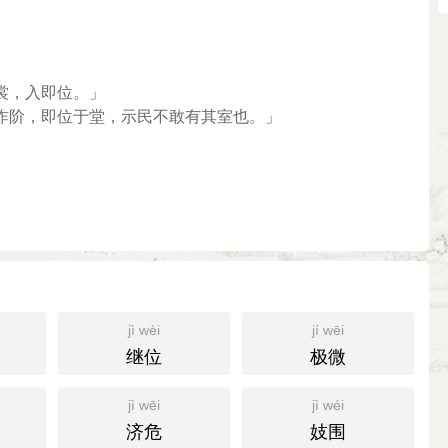
裳，入即位。」
阼阶，即位于堂，示民不敢有其室也。」
jì wèi
jí wēi
继位
极微
jì wēi
jì wéi
济危
妓围