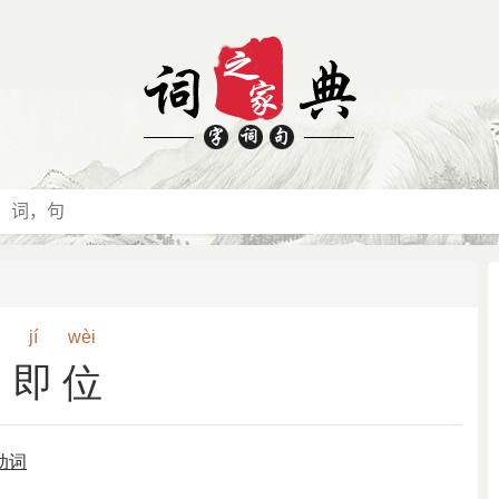
jí
wèi
即位
动词