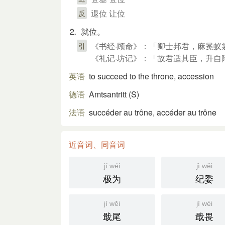
退位 让位
反
⒉ 就位。
《书经·顾命》：「卿士邦君，麻冕蚁
引
《礼记·坊记》：「故君适其臣，升自
英语
to succeed to the throne, accession
德语
Amtsantritt (S)​
法语
succéder au trône, accéder au trône
近音词、同音词
jí wéi
jì wěi
极为
纪委
jí wěi
jí wèi
戢尾
戢畏