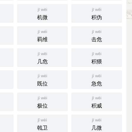
jī wēi
jī wěi
机微
积伪
jī wéi
jī wēi
羁维
击危
jī wēi
jī wěi
几危
积猥
jì wèi
jí wēi
既位
急危
jí wèi
jī wēi
极位
积威
jǐ wèi
jī wēi
戟卫
几微