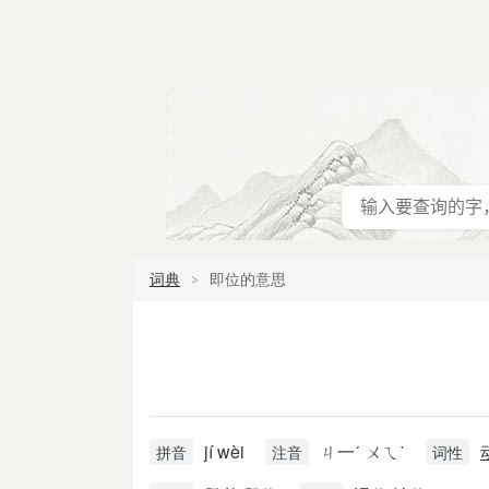
词典
即位的意思
jí wèi
ㄐ一ˊ ㄨㄟˋ
拼音
注音
词性