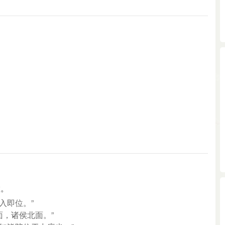
》
置。
入即位。”
面，诸侯北面。”