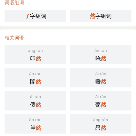
词语组词
字组词
字组词
了
然
相关词语
áng rán
ǎn rán
卬
晻
然
然
àn rán
ài rán
闇
暧
然
然
ài rán
ǎi rán
僾
蔼
然
然
àn rán
áng rán
岸
昂
然
然