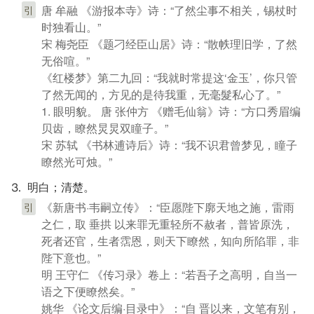
唐 牟融 《游报本寺》诗：“了然尘事不相关，锡杖时
引
时独看山。”
宋 梅尧臣 《题刁经臣山居》诗：“散帙理旧学，了然
无俗喧。”
《红楼梦》第二九回：“我就时常提这‘金玉’，你只管
了然无闻的，方见的是待我重，无毫髮私心了。”
1. 眼明貌。 唐 张仲方 《赠毛仙翁》诗：“方口秀眉编
贝齿，瞭然炅炅双瞳子。”
宋 苏轼 《书林逋诗后》诗：“我不识君曾梦见，瞳子
瞭然光可烛。”
⒊ 明白；清楚。
《新唐书·韦嗣立传》：“臣愿陛下廓天地之施，雷雨
引
之仁，取 垂拱 以来罪无重轻所不赦者，普皆原洗，
死者还官，生者霑恩，则天下瞭然，知向所陷罪，非
陛下意也。”
明 王守仁 《传习录》卷上：“若吾子之高明，自当一
语之下便瞭然矣。”
姚华 《论文后编·目录中》：“自 晋以来，文笔有别，