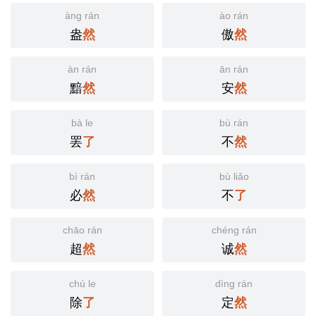
àng rán
ào rán
盎
傲
然
然
àn rán
ān rán
黯
安
然
然
bà le
bù rán
罢
不
了
然
bì rán
bù liǎo
必
不
然
了
chāo rán
chéng rán
超
诚
然
然
chú le
dìng rán
除
定
了
然