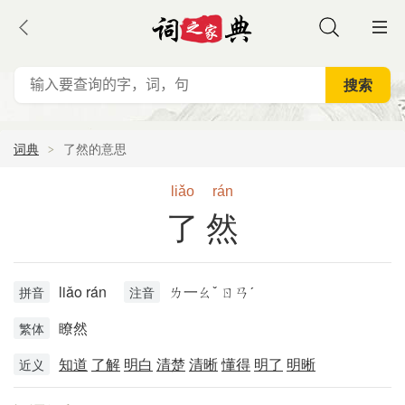
词典
了然的意思
liǎo
rán
了然
liǎo rán
ㄌ一ㄠˇ ㄖㄢˊ
拼音
注音
瞭然
繁体
知道
了解
明白
清楚
清晰
懂得
明了
明晰
近义