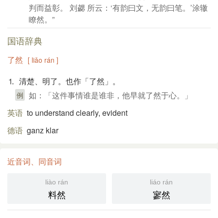
判而益彰。 刘勰 所云：‘有韵曰文，无韵曰笔。’涂辙
瞭然。”
国语辞典
了然
[ liǎo rán ]
⒈ 清楚、明了。也作「了然」。
如：「这件事情谁是谁非，他早就了然于心。」
例
英语
to understand clearly, evident
德语
ganz klar
近音词、同音词
liào rán
liáo rán
料然
寥然