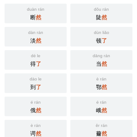
duàn rán
dǒu rán
断
陡
然
然
dàn rán
dùn liǎo
淡
顿
然
了
dé le
dāng rán
得
当
了
然
dào le
è rán
到
鄂
了
然
é rán
é rán
俄
峨
然
然
è rán
ěr rán
谔
薾
然
然