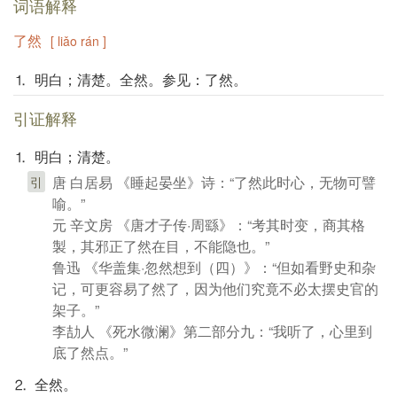
词语解释
了然
[ liǎo rán ]
⒈ 明白；清楚。全然。参见：了然。
引证解释
⒈ 明白；清楚。
唐 白居易 《睡起晏坐》诗：“了然此时心，无物可譬
引
喻。”
元 辛文房 《唐才子传·周繇》：“考其时变，商其格
製，其邪正了然在目，不能隐也。”
鲁迅 《华盖集·忽然想到（四）》：“但如看野史和杂
记，可更容易了然了，因为他们究竟不必太摆史官的
架子。”
李劼人 《死水微澜》第二部分九：“我听了，心里到
底了然点。”
⒉ 全然。