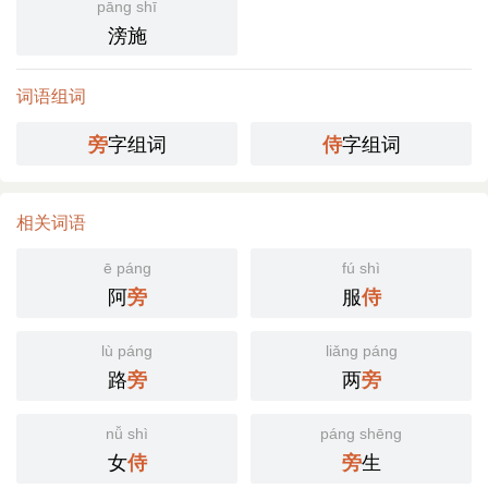
pāng shī
滂施
词语组词
字组词
字组词
旁
侍
相关词语
ē páng
fú shì
阿
服
旁
侍
lù páng
liǎng páng
路
两
旁
旁
nǚ shì
páng shēng
女
生
侍
旁