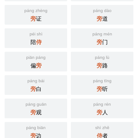
páng zhèng
páng dào
证
道
旁
旁
péi shì
páng mén
陪
门
侍
旁
piān páng
páng lù
偏
路
旁
旁
páng bái
páng tīng
白
听
旁
旁
páng guān
páng rén
观
人
旁
旁
páng biān
shì zhě
边
者
旁
侍