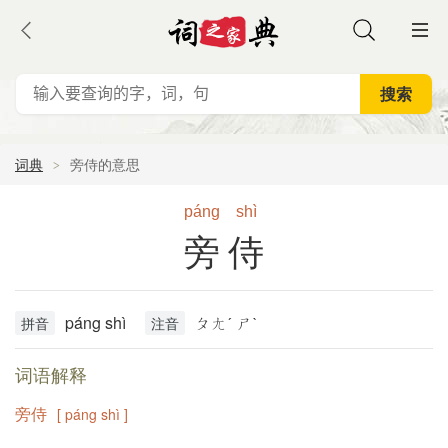
词典
旁侍的意思
páng
shì
旁侍
páng shì
ㄆㄤˊ ㄕˋ
拼音
注音
词语解释
旁侍
[ páng shì ]