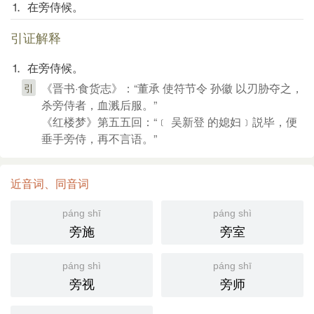
⒈ 在旁侍候。
引证解释
⒈ 在旁侍候。
《晋书·食货志》：“董承 使符节令 孙徽 以刃胁夺之，
引
杀旁侍者，血溅后服。”
《红楼梦》第五五回：“﹝ 吴新登 的媳妇﹞説毕，便
垂手旁侍，再不言语。”
近音词、同音词
páng shī
páng shì
旁施
旁室
páng shì
páng shī
旁视
旁师