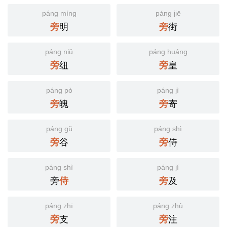
páng míng
páng jiē
明
街
旁
旁
páng niǔ
páng huáng
纽
皇
旁
旁
páng pò
páng jì
魄
寄
旁
旁
páng gǔ
páng shì
谷
侍
旁
旁
páng shì
páng jí
旁
及
侍
旁
páng zhī
páng zhù
支
注
旁
旁