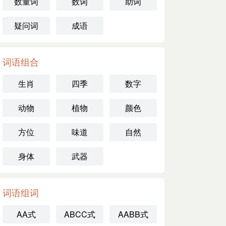
数量词
数词
助词
疑问词
成语
词语组合
生肖
四季
数字
动物
植物
颜色
方位
味道
自然
身体
武器
词语组词
AA式
ABCC式
AABB式