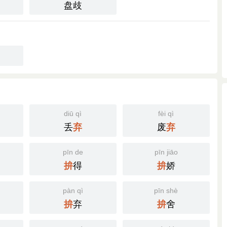
盘歧
diū qì
fèi qì
丢
废
弃
弃
pīn de
pīn jiāo
得
娇
拚
拚
pàn qì
pīn shè
弃
舍
拚
拚