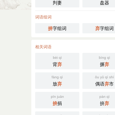
判妻
盘器
词语组词
字组词
字组词
拚
弃
相关词语
bèi qì
bìng qì
背
摒
弃
弃
fàng qì
ǒu yǔ qì shì
放
偶语
市
弃
弃
pīn juān
pàn qì
捐
拚
拚
弃