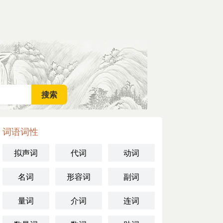
词语词性
拟声词
代词
动词
名词
形容词
副词
量词
介词
连词