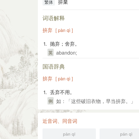
拚棄
繁体
词语解释
拚弃
[ pàn qì ]
⒈ 抛弃；舍弃。
abandon;
英
国语辞典
拚弃
[ pàn qì ]
⒈ 丢弃不用。
如：「这些破旧衣物，早当拚弃。」
例
近音词、同音词
pàn qī
pán qì