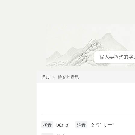
词典
拚弃的意思
pàn qì
ㄆㄢˋ ㄑ一ˋ
拼音
注音