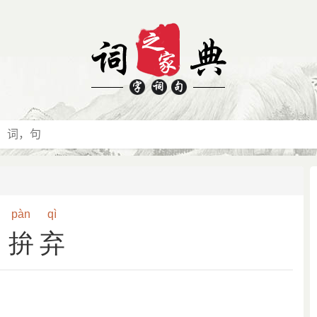
pàn
qì
拚弃