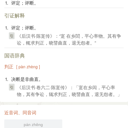
⒈ 评定；评断。
引证解释
⒈ 评定；评断。
《后汉书·陈寔传》：“寔 在乡閭，平心率物。其有争
引
讼，輒求判正，晓譬曲直，退无怨者。”
国语辞典
判正
[ pàn zhèng ]
⒈ 决断是非曲直。
《后汉书·卷六二·陈寔传》：「寔在乡闾，平心率
引
物，其有争讼，辄求判正，晓譬曲直，退无怨者。」
近音词、同音词
pán zhěng