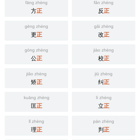
fāng zhèng
fǎn zhèng
方
反
正
正
gēng zhèng
gǎi zhèng
更
改
正
正
gōng zhèng
jiào zhèng
公
校
正
正
jiǎo zhèng
jiū zhèng
矫
纠
正
正
kuāng zhèng
lì zhèng
匡
立
正
正
lǐ zhèng
pàn zhèng
理
判
正
正